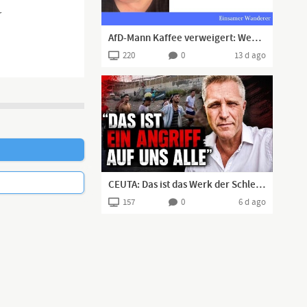
r
AfD-Mann Kaffee verweigert: Wenn man faschistoid ist, aber es selbst nicht merkt
220
0
13 d ago
CEUTA: Das ist das Werk der Schlepper-NGOs und Globalisten!
157
0
6 d ago