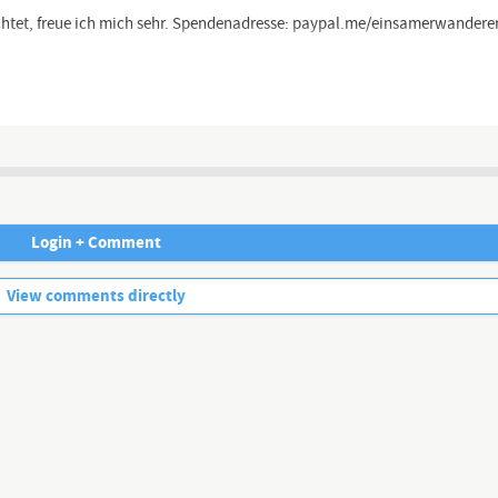
chtet, freue ich mich sehr. Spendenadresse: paypal.me/einsamerwandere
annel/UCqaifRi1ojre...
Lyrikkanal Volkes Seele Frei3:
Login + Comment
No more comments.
tps://www.youtube.com/channel/UCSW0BNemazkc...
View comments directly
nnel/UCrKWOBLC4AJX...
ei3.de/pinboard/wanderer
..
r2019):
https://www.instagram.com/einsamerwanderer201...
legram mal abgeschaltet wird: