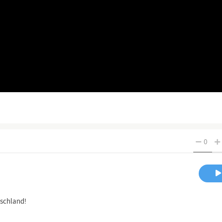
0
schland!