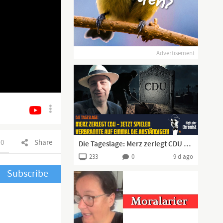
Advertisement
0
Share
Die Tageslage: Merz zerlegt CDU – jetzt spielen Verbrannte auf einmal die Anständigen!
233
0
9 d ago
Subscribe