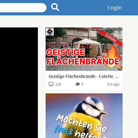
Login
Geistige Flächenbrände - Colette aus Aschersleben I 27.07.2026 I
118
0
9 d ago