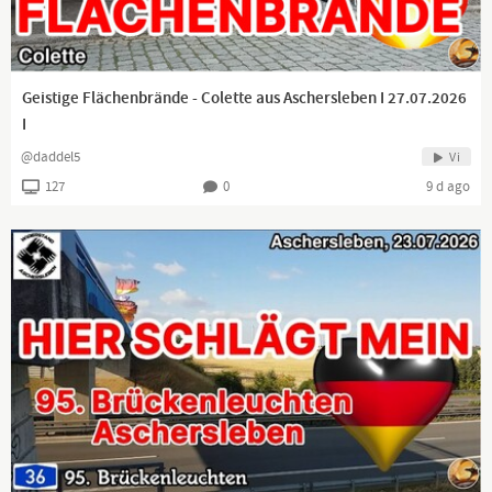
Geistige Flächenbrände - Colette aus Aschersleben I 27.07.2026
I
@daddel5
Vi
127
0
9 d ago