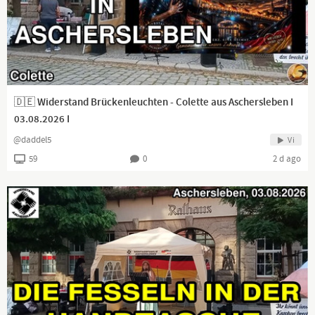
🇩🇪 Widerstand Brückenleuchten - Colette aus Aschersleben I
03.08.2026 I
@daddel5
Vi
59
0
2 d ago