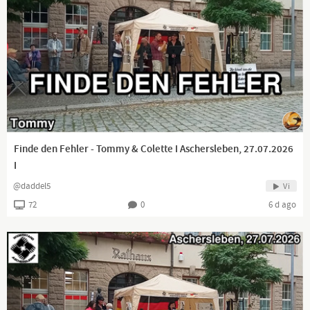
Finde den Fehler - Tommy & Colette I Aschersleben, 27.07.2026
I
@daddel5
Vi
72
0
6 d ago