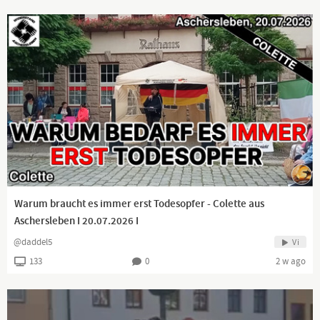
Warum braucht es immer erst Todesopfer - Colette aus
Aschersleben I 20.07.2026 I
@daddel5
Vi
133
0
2 w ago