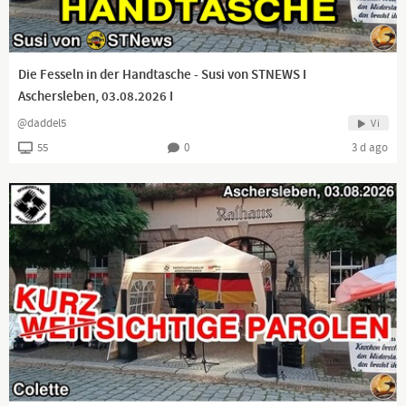
Die Fesseln in der Handtasche - Susi von STNEWS I
Aschersleben, 03.08.2026 I
@daddel5
Vi
55
0
3 d ago