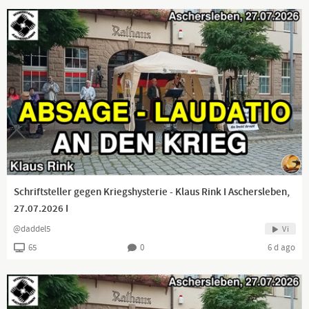
Schriftsteller gegen Kriegshysterie - Klaus Rink I Aschersleben,
27.07.2026 I
@daddel5
Vi
65
0
6 d ago