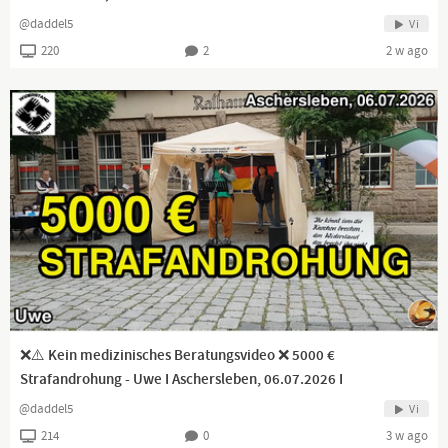
@daddel5
Vi
220
2
2 w ago
❌⚠️ Kein medizinisches Beratungsvideo ❌ 5000 €
Strafandrohung - Uwe I Aschersleben, 06.07.2026 I
@daddel5
Vi
214
0
3 w ago