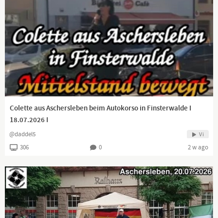
Colette aus Aschersleben beim Autokorso in Finsterwalde I
18.07.2026 I
@daddel5
Vi
306
0
2 w ago