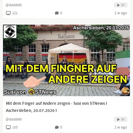
@daddel5
Vi
121
0
2 w ago
Mit dem Finger auf Andere zeigen - Susi von STNews I
Aschersleben, 20.07.2026 I
@daddel5
Vi
153
0
2 w ago