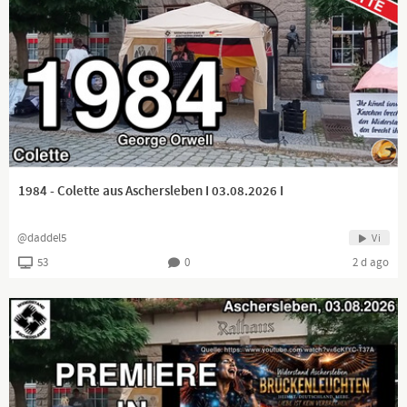
1984 - Colette aus Aschersleben I 03.08.2026 I
@daddel5
Vi
53
0
2 d ago