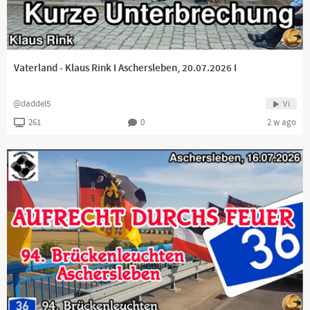
Vaterland - Klaus Rink I Aschersleben, 20.07.2026 I
@daddel5
Vi
261
0
2 w ago