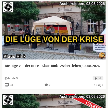
Die Lüge von der Krise - Klaus Rink I Aschersleben, 03.08.2026 I
@daddel5
Vi
58
0
2 d ago