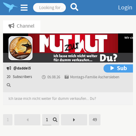
Login
Channel
Sub
@daddel5
20
Subscribers
05.08.26
Montags-Familie Aschersleben
Ich lasse mich nicht weiter für dumm verkaufen... Du?
1
49