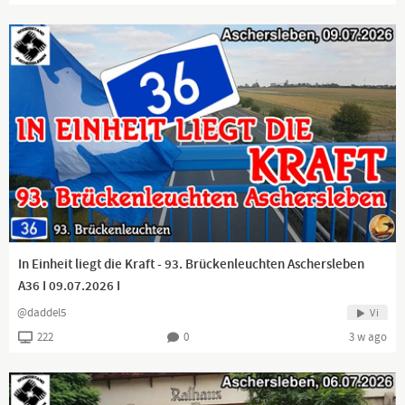
In Einheit liegt die Kraft - 93. Brückenleuchten Aschersleben
A36 I 09.07.2026 I
@daddel5
Vi
222
0
3 w ago