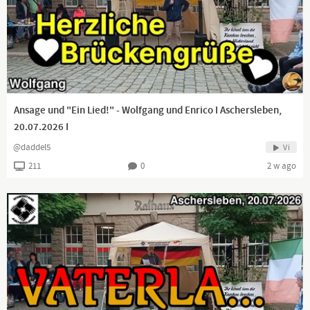
Ansage und "Ein Lied!" - Wolfgang und Enrico I Aschersleben,
20.07.2026 I
@daddel5
Vi
211
0
2 w ago