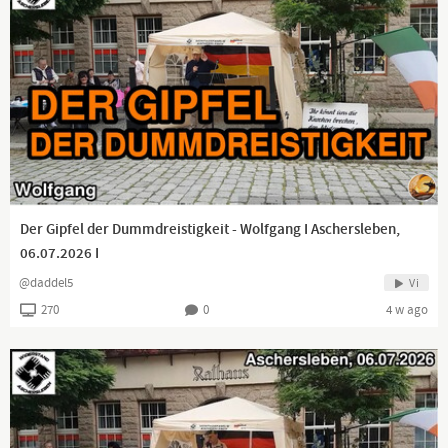
Der Gipfel der Dummdreistigkeit - Wolfgang I Aschersleben,
06.07.2026 I
@daddel5
Vi
270
0
4 w ago