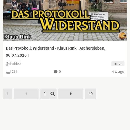
Das Protokoll: Widerstand - Klaus Rink I Aschersleben,
06.07.2026 I
@daddel5
Vi
214
0
4 w ago
1
49