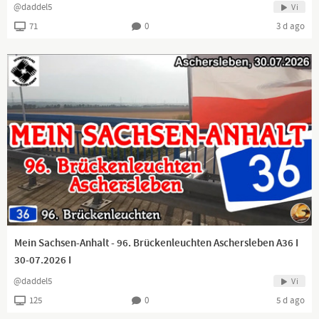
@daddel5
Vi
71
0
3 d ago
Mein Sachsen-Anhalt - 96. Brückenleuchten Aschersleben A36 I
30-07.2026 I
@daddel5
Vi
125
0
5 d ago