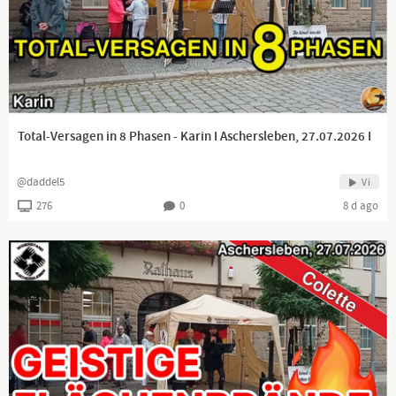
Total-Versagen in 8 Phasen - Karin I Aschersleben, 27.07.2026 I
@daddel5
Vi
276
0
8 d ago