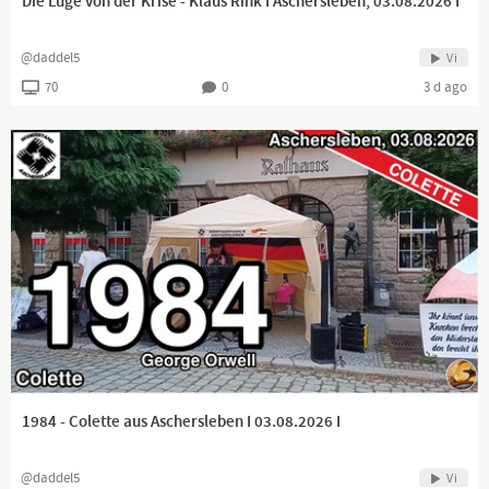
Die Lüge von der Krise - Klaus Rink I Aschersleben, 03.08.2026 I
@daddel5
Vi
70
0
3 d ago
1984 - Colette aus Aschersleben I 03.08.2026 I
@daddel5
Vi