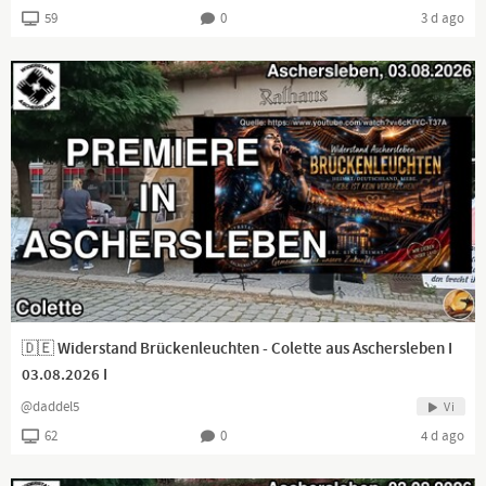
59
0
3 d ago
🇩🇪 Widerstand Brückenleuchten - Colette aus Aschersleben I
03.08.2026 I
@daddel5
Vi
62
0
4 d ago