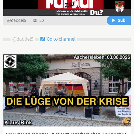
Sub
@daddel5
20
@daddel5
Go to channel