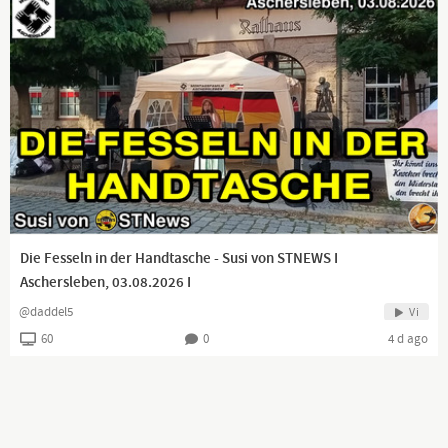
Die Fesseln in der Handtasche - Susi von STNEWS I
Aschersleben, 03.08.2026 I
@daddel5
Vi
60
0
4 d ago