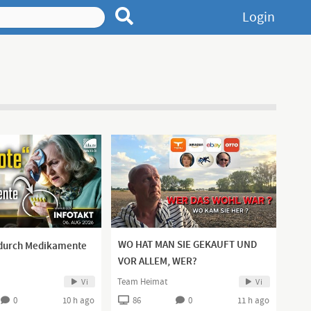
Login
WO HAT MAN SIE GEKAUFT UND
 durch Medikamente
VOR ALLEM, WER?
Team Heimat
Vi
Vi
0
10 h ago
86
0
11 h ago