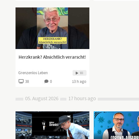
Herzkrank? Absichtlich verarscht!
Grenzenlos Leben
Vi
38
0
13 h ago
05. August 2026
17 hours ago