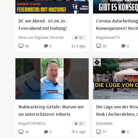
DC am Abend - 05.08.26 -
Corona-Aufarbeitung 
Feierabend mit Haltung!
Konsequenzen? Rech
Ludwig und Prof. Bhak
Serie von Digitaler Chronist
klagemauerTV
Vi
www.kla.tv/42132
46
0
21 h ago
50
0
Nuklearkrieg-Gefahr: Warum wir
Die Lüge von der Kris
sie unterschätzen! #shorts
Rink I Aschersleben, 
eingeSCHENKt.tv
@daddel5
Vi
44
0
26 h ago
37
0