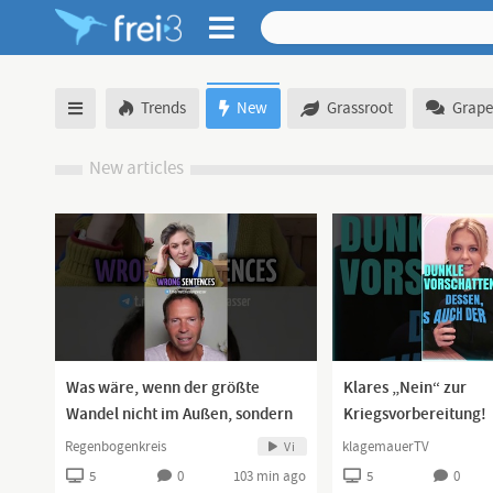
Trends
New
Grassroot
Grape
New articles
Was wäre, wenn der größte
Klares „Nein“ zur
Wandel nicht im Außen, sondern
Kriegsvorbereitung!
in uns selbst beginnt?
Regenbogenkreis
klagemauerTV
Vi
5
0
103 min ago
5
0