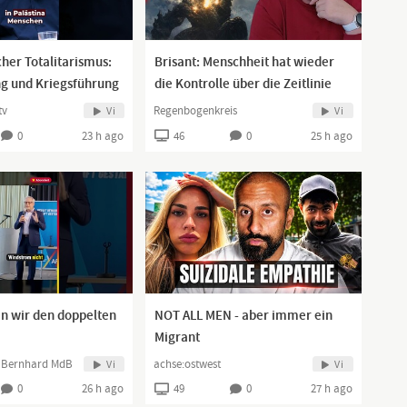
her Totalitarismus:
Brisant: Menschheit hat wieder
 und Kriegsführung
die Kontrolle über die Zeitlinie
s
(Kerry K.)
tv
Regenbogenkreis
Vi
Vi
0
23 h ago
46
0
25 h ago
n wir den doppelten
NOT ALL MEN - aber immer ein
Migrant
c Bernhard MdB
achse:ostwest
Vi
Vi
0
26 h ago
49
0
27 h ago