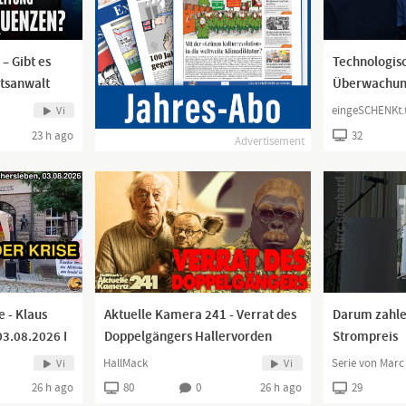
– Gibt es
Technologisc
tsanwalt
Überwachung
di |
heute #short
eingeSCHENKt.
Vi
23 h ago
32
Advertisement
e - Klaus
Aktuelle Kamera 241 - Verrat des
Darum zahle
03.08.2026 I
Doppelgängers Hallervorden
Strompreis
HallMack
Serie von Mar
Vi
Vi
26 h ago
80
0
26 h ago
29