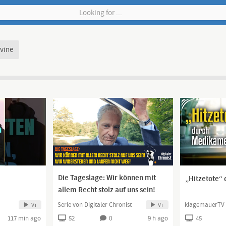
vine
Die Tageslage: Wir können mit
„Hitzetote“
allem Recht stolz auf uns sein!
Wir widerstehen und laufen nicht
Serie von Digitaler Chronist
klagemauerTV
Vi
Vi
weg!
117 min ago
52
0
9 h ago
45