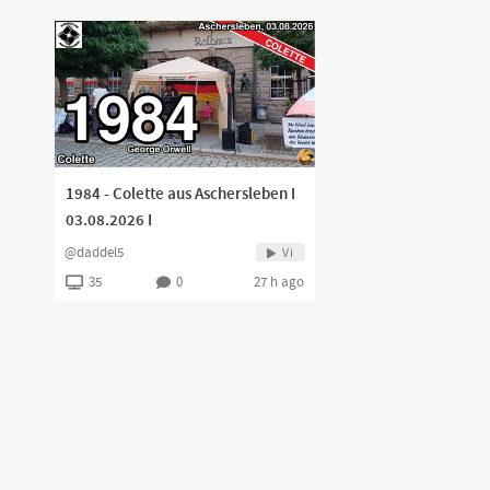
1984 - Colette aus Aschersleben I
03.08.2026 I
@daddel5
Vi
35
0
27 h ago