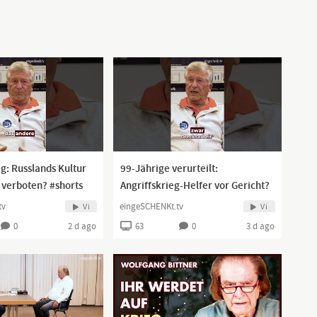
g: Russlands Kultur
99-Jährige verurteilt:
 verboten? #shorts
Angriffskrieg-Helfer vor Gericht?
#shorts
tv
eingeSCHENKt.tv
Vi
Vi
0
2 d ago
63
0
3 d ago