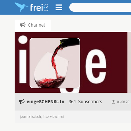
Channel
eingeSCHENKt.tv
364
Subscribers
05.08.26
journalistisch, Interview, frei