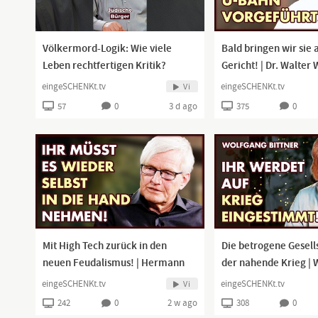
Völkermord-Logik: Wie viele
Bald bringen wir sie a
Leben rechtfertigen Kritik?
Gericht! | Dr. Walter
#shorts
eingeSCHENKt.tv
eingeSCHENKt.tv
Vi
57
0
3 d ago
375
0
Mit High Tech zurück in den
Die betrogene Gesell
neuen Feudalismus! | Hermann
der nahende Krieg | 
Ploppa
Bittner
eingeSCHENKt.tv
eingeSCHENKt.tv
Vi
242
0
2 w ago
308
0