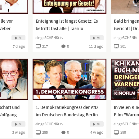
lle vor
Enteignung ist längst Gesetz: Es
Bald bringen 
 Weber
betrifft fast alle | Tassilo
Gericht! | D
ungefiltert #001
eingeSCHENKt.tv
eingeSCHENKt.
Vi
Vi
7 d ago
217
0
11 d ago
201
schaft und
1. Demokratiekongress der AfD
In vielen Ki
Wolfgang
im Deutschen Bundestag Berlin
Film "Warum
eingeSCHENKt.tv
eingeSCHENKt.
Vi
Vi
3 w ago
255
0
4 w ago
299