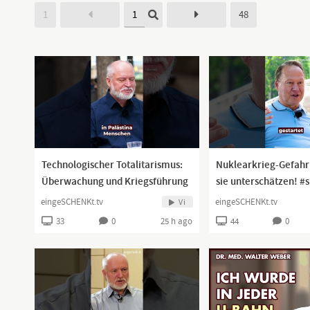
1
48
Technologischer Totalitarismus:
Nuklearkrieg-Gefahr
Überwachung und Kriegsführung
sie unterschätzen! #s
heute #shorts
eingeSCHENKt.tv
eingeSCHENKt.tv
Vi
33
0
25 h ago
44
0