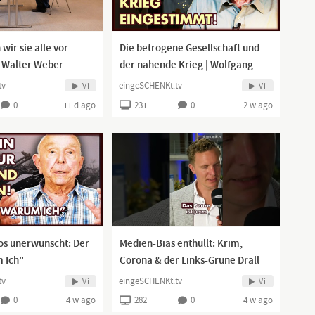
wir sie alle vor
Die betrogene Gesellschaft und
r. Walter Weber
der nahende Krieg | Wolfgang
Bittner
tv
eingeSCHENKt.tv
Vi
Vi
0
11 d ago
231
0
2 w ago
nos unerwünscht: Der
Medien-Bias enthüllt: Krim,
 Ich"
Corona & der Links-Grüne Drall
#shorts
tv
eingeSCHENKt.tv
Vi
Vi
0
4 w ago
282
0
4 w ago