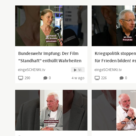
Bundeswehr Impfung: Der Film
Kriegspolitik stoppen
"Standhaft" enthüllt Wahrheiten
für Frieden bilden! #
#shorts
eingeSCHENKt.tv
eingeSCHENKt.tv
Vi
290
0
4 w ago
226
0