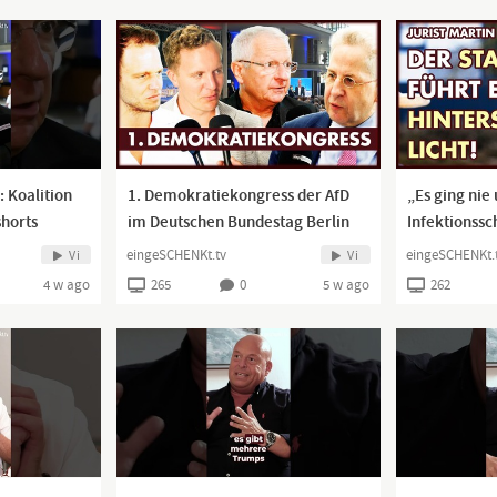
: Koalition
1. Demokratiekongress der AfD
„Es ging nie
shorts
im Deutschen Bundestag Berlin
Infektionssc
Dr. Martin 
eingeSCHENKt.tv
eingeSCHENKt.
Vi
Vi
4 w ago
265
0
5 w ago
262