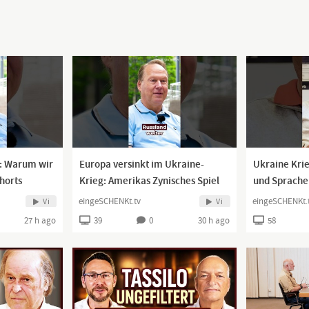
: Warum wir
Europa versinkt im Ukraine-
Ukraine Krie
horts
Krieg: Amerikas Zynisches Spiel
und Sprache
#shorts
eingeSCHENKt.tv
eingeSCHENKt.
Vi
Vi
27 h ago
39
0
30 h ago
58