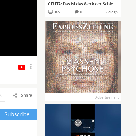
CEUTA: Das ist das Werk der Schlepper-NGOs und Globalisten!
165
0
7 d ago
0
Share
Advertisement
Subscribe