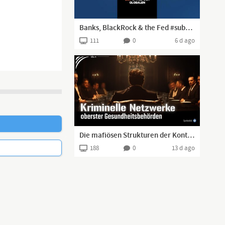
Banks, BlackRock & the Fed #substack #shorts
111
0
6 d ago
Die mafiösen Strukturen der Kontrollbehörden EMA, FDA, CDC | www.kla.tv/41367
188
0
13 d ago