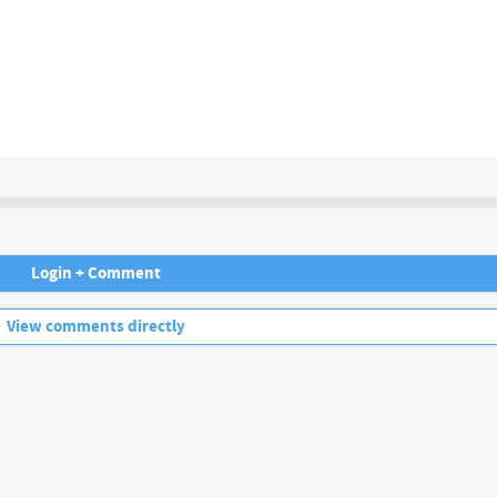
Channel description
Login + Comment
No more comments.
View comments directly