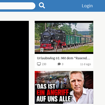
Login
Urlaubsvlog 01: Mit dem "Rasenden Roland" unterwegs auf Rügen
230
0
11 d ago