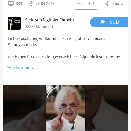
339
23.04.2026
0
1
Share
Serie von Digitaler Chronist
Sub
1837
Abonnenten
Liebe Zuschauer, willkommen zur Ausgabe 272 unseres
Salongesprächs.
Wir haben für das "Salongespräch live" folgende feste Termine
im April, vielen Dank für die tollen Rückmeldungen!
Show more
25.4. Freiburg
26.4. Aschaffenburg
Für die Teilnahme meldet Euch bitte unter folgender Email-
Adresse an:
Salongespraech.live@gmx.de
Bitte das Datum bzw. die Örtlichkeit mit angeben!