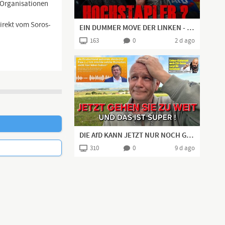
n Organisationen
direkt vom Soros-
EIN DUMMER MOVE DER LINKEN - SIE KOMMEN AUS DER FALLE EINFACH NICHT MEHR RAUS!
163
0
2 d ago
DIE AfD KANN JETZT NUR NOCH GEWINNEN - SIE BEKOMMEN DIE BESTE WAHLKAMPFHILFE!
310
0
9 d ago