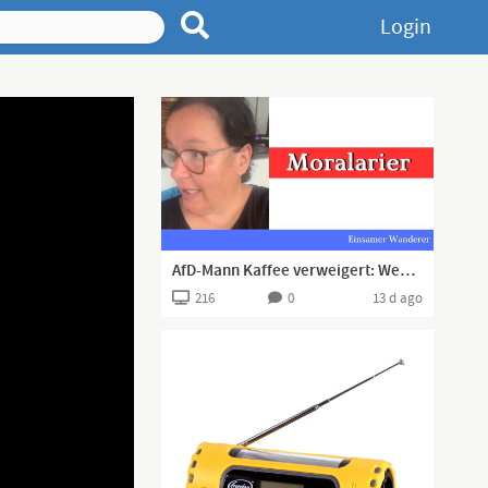
Login
AfD-Mann Kaffee verweigert: Wenn man faschistoid ist, aber es selbst nicht merkt
216
0
13 d ago