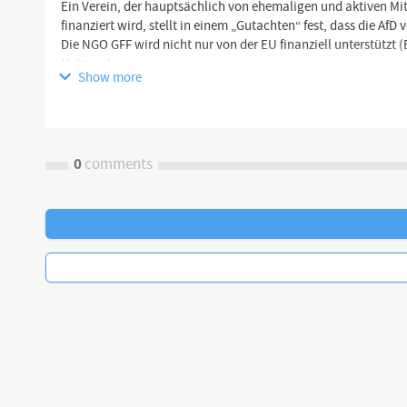
Ein Verein, der hauptsächlich von ehemaligen und aktiven Mi
finanziert wird, stellt in einem „Gutachten“ fest, dass die AfD 
Die NGO GFF wird nicht nur von der EU finanziell unterstützt
Netzwerk.
Show more
🖥 YouTube Kanäle:
0
comments
https://www.youtube.com/channel/UCflu...
https://www.youtube.com/channel/UCK_c...
https://www.youtube.com/channel/UCNte...
https://dlive.tv/TEAM-HEIMAT
https://www.teamheimat.com