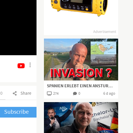
Advertisement
SPANIEN ERLEBT EINEN ANSTURM NEUER, JUNGER, WEHRFÄHIGER TOURISTEN 😉
0
Share
274
0
6 d ago
Subscribe