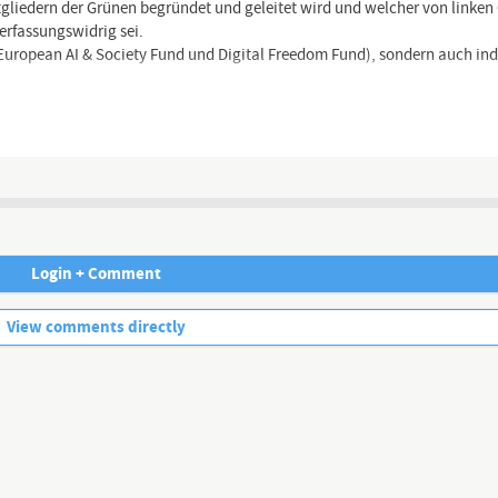
tgliedern der Grünen begründet und geleitet wird und welcher von linke
verfassungswidrig sei.
 (European AI & Society Fund und Digital Freedom Fund), sondern auch in
Channel description
Login + Comment
No more comments.
View comments directly