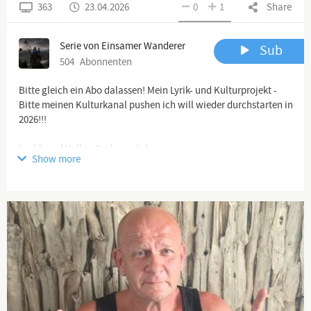
363
23.04.2026
0
1
Share
Serie von Einsamer Wanderer
Sub
504
Abonnenten
Bitte gleich ein Abo dalassen! Mein Lyrik- und Kulturprojekt -
Bitte meinen Kulturkanal pushen ich will wieder durchstarten in
2026!!!
Show more
https://www.youtube.com/channel/UCqaifRi1ojre...
Weitere
Gruppen hierzu (z.B. Telegram) unten in der Textbox
Und unser Satire-Format bitte auch gleich!
https://www.youtube.com/@BissigundBoese
Danke!!!
-------------------------------------------------------------------------------
----------------------------------------
Spenden: Wenn ihr meine Arbeit per paypal unterstützen
möchtet, freue ich mich sehr. Spendenadresse:
paypal.me/einsamerwanderer Email: der-einsame-