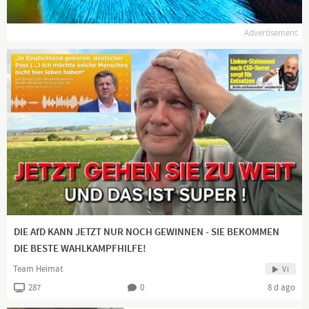
Gedanken erzählen.
Advertisement
Manchmal sehe ich die Lüge. Wenn ich kann, kämpfe ich
dagegen an. Dafür dient diese Seite.
Schließe dich mir an!
DIE AfD KANN JETZT NUR NOCH GEWINNEN - SIE BEKOMMEN
DIE BESTE WAHLKAMPFHILFE!
Team Heimat
Vi
287
0
8 d ago