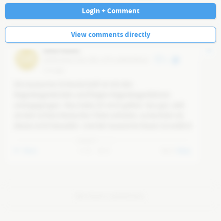
Navi
Login + Comment
View comments directly
[ohne Name]
58
@
58fc364d-5c8a-4fdc-af7b-a69f55ff9e18
4
5 w ago
Die lauwarme Schwulschaft ist mit den 
Regenbogenbinden und fliegen Regenbogenfahnen 
untergegangen. Was habe ich mich gefeut. Nur gut, daß 
sie kein echtes Deutsches Trikot anhaten, so konnten sie 
dieses nicht besudeln. Und der lauwarme Neuer ist endlich 
rausgeflogen. Wann folgt der Fritzl?
More
0
0
0
Reply
No more comments.