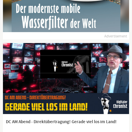
IBAN: DE76 1001 1001 2624 5985 47
BIC: NTSBDEB1XXX
https://ko-fi.com/digitalerchronist
Advertisement
https://buy.stripe.com/cN229tfIdb749KU288
Bitcoin: 3Mq26ouX6QZAQcyyb79hjPjFcrgENBVBec
#DigitalerChronist, #DC
#CO2istLeben, #WachAuf, #ausGEZahlt
Hintergrund: Eigenproduktion
Es handelt sich hierbei um Polit-Satire.
Falls sich irgendjemand beleidigt fühlt, bitte ich um
Entschuldigung!
Art. 5 III Satz 1 GG, Kunst- und Wissenschaftsfreiheit
DC AM Abend - Direktübertragung! Gerade viel los im Land!
Channel description