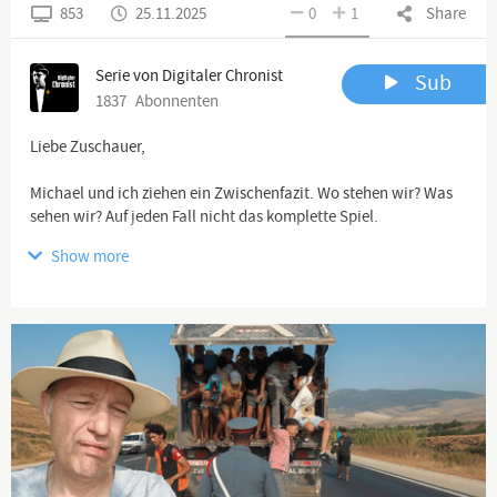
853
25.11.2025
0
1
Share
Serie von Digitaler Chronist
Sub
1837
Abonnenten
Liebe Zuschauer,
Michael und ich ziehen ein Zwischenfazit. Wo stehen wir? Was
sehen wir? Auf jeden Fall nicht das komplette Spiel.
Show more
Euer Michael und Thomas
Volition:
www.volition14.at
https://www.youtube.com/@Volition.w14
https://www.youtube.com/@blog-m
https://t.me/DasStichwort
Alle Videos, die wir veröffentlichen (also auch die, die für
YouTube ungeeignet sind), findet Ihr hier: