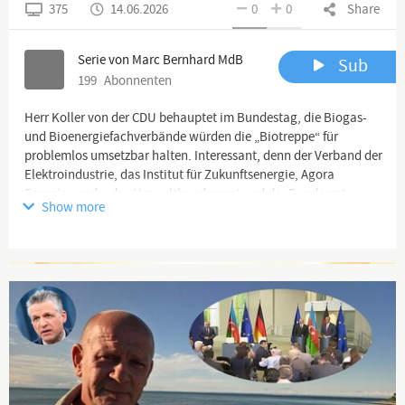
375
14.06.2026
0
0
Share
Serie von Marc Bernhard MdB
Sub
199
Abonnenten
Herr Koller von der CDU behauptet im Bundestag, die Biogas-
und Bioenergiefachverbände würden die „Biotreppe“ für
problemlos umsetzbar halten. Interessant, denn der Verband der
Elektroindustrie, das Institut für Zukunftsenergie, Agora
Energiewende, das Umweltbundesamt und der Bundesrat
Show more
kommen zu einem völlig anderen Ergebnis. Einer von beiden
erzählt also Märchen – und die Fakten zeigen, wer das ist.
Advertisement
Für die Versorgung eines einzigen Einfamilienhauses mit Biogas
braucht man ca. 4.000 Quadratmeter Maisanbaufläche,
ungefähr ein halbes Fußballfeld. Wir reden aber von 30
Millionen Haushalten in Deutschland, die heute mit Öl und Gas
heizen. Umgerechnet entspricht das fast drei Vierteln der
gesamten Agrarfläche in Deutschland!
Diese Rechnung geht schlicht nicht auf und das weiß die CDU