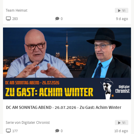
Team Heimat
Vi
283
0
9 d ago
DC AM SONNTAG ABEND - 26.07.2026 - Zu Gast: Achim Winter
Serie von Digitaler Chronist
Vi
177
0
10 d ago