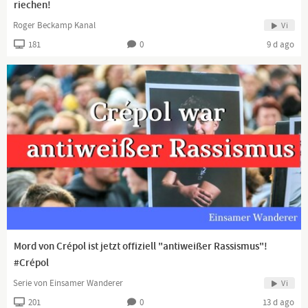
riechen!
Roger Beckamp Kanal
Vi
181
0
9 d ago
Mord von Crépol ist jetzt offiziell "antiweißer Rassismus"!
#Crépol
Serie von Einsamer Wanderer
Vi
201
0
13 d ago