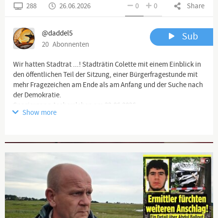
288
26.06.2026
0
0
Share
@daddel5
Sub
20
Abonnenten
Wir hatten Stadtrat ...! Stadträtin Colette mit einem Einblick in
den öffentlichen Teil der Sitzung, einer Bürgerfragestunde mit
mehr Fragezeichen am Ende als am Anfang und der Suche nach
der Demokratie.
Spaziergang Aschersleben am 22.06.2026
Show more
#Aschersleben #Spaziergang #Colette #Demo #Protest
#Widerstand #LaufFürFreiheit 2026
Advertisement
❌Haftungsausschluss:❌
@daddel5
❗️Charta der Grundrechte der Europäischen Union:❗️
Artikel 11 - Freiheit der Meinungsäußerung und
Informationsfreiheit
🚦Abs.1: Jede Person hat das Recht auf freie Meinungsäußerung.