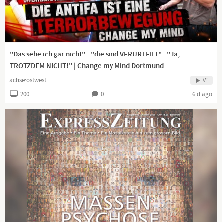
https://odysee.com/@Digitaler.Chronist:8/Die-...
https://www.digitaler-chronist.com
"Das sehe ich gar nicht" - "die sind VERURTEILT" - "Ja,
TROTZDEM NICHT!" | Change my Mind Dortmund
https://x.com/DigitalerC/status/2072990816193...
achse:ostwest
Vi
200
0
6 d ago
https://t.me/DC_Mediathek/2548
──────────────────────────────────────
🔴 AUCH AUF DIESEN PLATTFORMEN:
──────────────────────────────────────
🌐 Alle Videos & Kanaele:
https://www.digitaler-
chronist.com/alle-unser...
📺 Odysee:
https://odysee.com/@Digitaler.Chronist:8
📺 Rumble:
https://rumble.com/user/DigitalerChronist
📺 Bitchute:
https://www.bitchute.com/channel/TIIWbiMf6vvT...
💬 Telegram:
https://t.me/DigitalChronist
🐦 X (Twitter):
https://x.com/DigitalerC