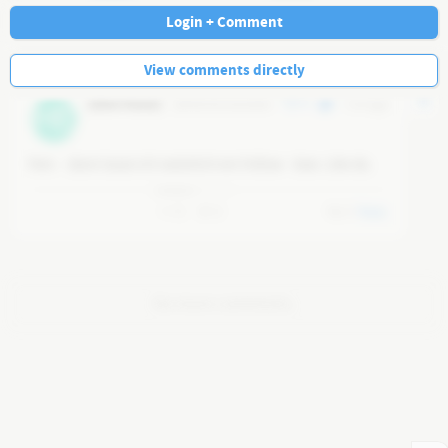
Navi
Login + Comment
View comments directly
[ohne Name]
@
heinzkrassowka
0
5 w ago
HE
Fein -  dann lasse ich natürlich ein Follow - bzw. Like da.
0
0
0
Reply
No more comments.