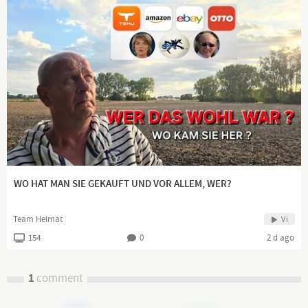
https://twitter.com/DigitalerC
https://vk.com/digitaler_chronist
https://www.instagram.com/digitaler_chronist/
facebook:
https://bit.ly/3dCeTCh
DLive:
https://dlive.tv/DigitalerChronist
Wenn Sie meine Arbeit schätzen und unterstützen möchten.
Davon hat man allerdings keinerlei Vorteile
Paypal:
http://bit.ly/33P05wF
Bitcoin: 32maoSs4M816KbKrLAqGfoYp2LyZG58Jf6
WO HAT MAN SIE GEKAUFT UND VOR ALLEM, WER?
Team Heimat
Vi
154
0
2 d ago
1
comment