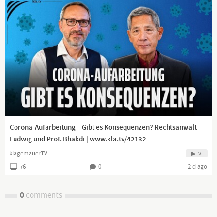
Corona-Aufarbeitung – Gibt es Konsequenzen? Rechtsanwalt
Ludwig und Prof. Bhakdi | www.kla.tv/42132
klagemauerTV
Vi
76
0
2 d ago
0
comments