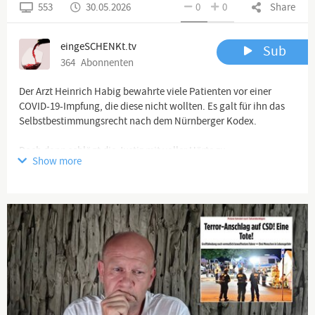
553
30.05.2026
0
0
Share
eingeSCHENKt.tv
Sub
364
Abonnenten
Der Arzt Heinrich Habig bewahrte viele Patienten vor einer
COVID-19-Impfung, die diese nicht wollten. Es galt für ihn das
Selbstbestimmungsrecht nach dem Nürnberger Kodex.
Doch dann schlägt die Justiz mit voller Härte zu.
Show more
Im laufenden Betrieb wird seine Arztpraxis durchwühlt. Er
bekommt mehrere Hausdurchsuchungen. Schließlich wird er
mit Handschellen abgeführt und weggesperrt. Seine
Approbation als Arzt muss er sofort abgeben.
Heinrich Habig sitzt ganze 16 Monate in Untersuchungshaft in
der JVA Bochum. Dann kommt das Gerichtsurteil: Heinrich
Habig wird zu 3 Jahren und 2 Monaten Haft verurteilt.
Nun – im Mai 2026 – wird er vorzeitig aus der Haft entlassen, auf