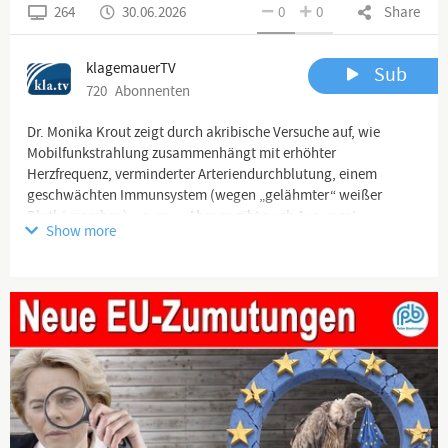
264
30.06.2026
0
0
Share
klagemauerTV
Sub
720
Abonnenten
Dr. Monika Krout zeigt durch akribische Versuche auf, wie
Mobilfunkstrahlung zusammenhängt mit erhöhter
Herzfrequenz, verminderter Arteriendurchblutung, einem
geschwächten Immunsystem (wegen „gelähmter“ weißer
Blutkörperchen) u.a.m.. – Aber es gibt auch Auswege!
Show more
HD-Video & Download:
-
https://www.kla.tv/41729
Video-Text & Quellen:
-
https://www.kla.tv/41729/pdf
▬▬▬▬ ÜBER DIESEN KANAL ▬▬▬▬
Klagemauer TV - Die anderen Nachrichten ...frei - unabhängig -
unzensiert ...