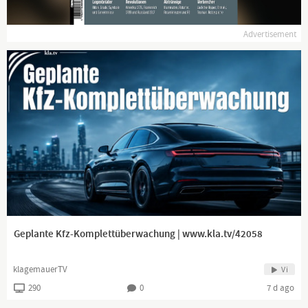
Klagemauer TV dagegen arbeitet seit 2012 ehrenamtlich und
Advertisement
unentgeltlich für Sie!
frei - unabhängig - unzensiert ... was die Medien nicht
verschweigen sollten ... wenig Gehörtes vom Volk, für das Volk
...
Tägliche News ab 19:45 Uhr auf
www.kla.tv
und ein wenig
später auch hier auf YouTube.
Dranbleiben lohnt sich!
www.kla.tv/news
Geplante Kfz-Komplettüberwachung | www.kla.tv/42058
klagemauerTV
Vi
290
0
7 d ago