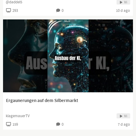
@daddel5
Vi
293
0
10 d ago
Ergaunerungen auf dem Silbermarkt
klagemauerTV
Vi
159
0
7 d ago