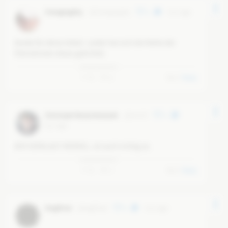
ChangingSky
@
changingsky
4
6 yr ago
Danke für deine Arbeit. Leider hat sich die Reihe der 
Patriotinnen etwas gelichtet.
0
5
0
Reply
Christoph Deutschmanek
@
rico73
4
6 yr ago
AFD VERKLAGT MERKEL, ist auch richtig so.
0
7
0
Reply
Siegfried
@
siegfried
9
6 yr ago