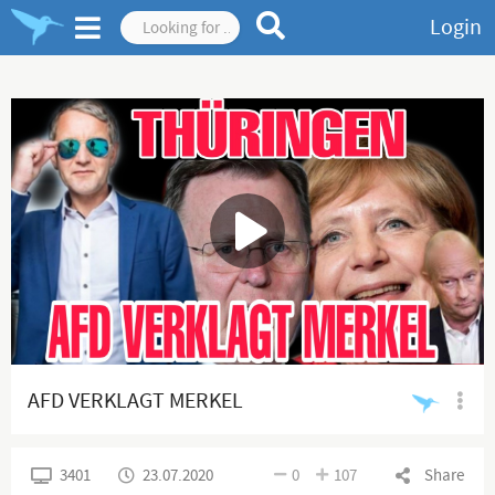
Login
AFD VERKLAGT MERKEL
3401
23.07.2020
0
107
Share