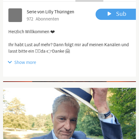
Serie von Lilly Thüringen
Sub
972
Abonnenten
Herzlich Willkommen ❤️
Ihr habt Lust auf mehr? Dann folgt mir auf meinen Kanälen und
lasst bitte ein 👍🏻da 👉Danke 🤗
Show more
HAUPTKANAL YOUTUBE :
Youtube.com/c/LillySPatriotin
Advertisement
http://www.youtube.com/c/LillyThüringen20
https://www.frei3.de/studio/feef791a-1930-4f3...
https://www.bitchute.com/channel/1ZB4aBV66sgV...