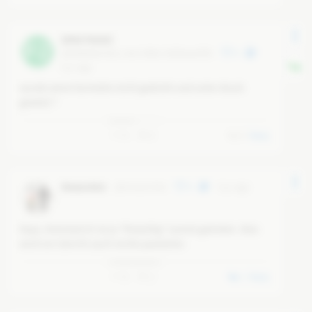
[ohne Name]
F2
@
f28d65b0-851c-44c3-8855-33df4eaaf5fb
0
6 yr ago
wurde seine Farmielie nicht gedroht und unter druck 
gesetzt ? 
0
0
0
Reply
Monarchist
@
monarchist
9
6 yr ago
Naja, Kemmerich ist ja "freiwillig" zurück getreten. Also 
wird vor Gericht auch nichts passieren.
0
2
1
Reply