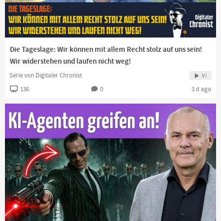
https://dlive.tv/Lilly-Thueringen
https://www.pinterest.de/lillys87/
Die Tageslage: Wir können mit allem Recht stolz auf uns sein!
Wir widerstehen und laufen nicht weg!
Serie von Digitaler Chronist
Vi
https://lillythueringen.blogspot.com/?m=1
136
0
3 d ago
Telegram:🇩🇪https://t.me/wendezweipunktnull
https://vk.com/lillythueringen
GAB🇩🇪
gab.com/Lilly_Thueringen
Profortis:
https://www.pro-de.tv/
🇩🇪🇩🇪🇩🇪🇩🇪🇩🇪🇩🇪🇩🇪🇩🇪🇩🇪