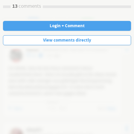
13
comments
Navi
Login + Comment
View comments directly
Patriot
@
f5b03b3d-20ac-49f0-8097-0c787e0d631f
25
6 yr ago
Ich denke, dass da durchaus realistisch etwas 
rauskommen kann. Denn im Grunde gibt es für diese Sache 
eine mehr oder weniger nun gefestigte Rechtssprechung 
beim Bundesverfassungsgericht. Es wäre doch recht 
unwahrscheinlich, wenn man gegen diese 
Rechtssprechung wenige Zeit später komplett anders 
argumentieren würde. Selbst unter den aktuellen 
More
0
0
0
Reply
Umständen, wäre das eigentich unwahrscheinlich. Ich 
rechne fest damit, dass die AfD zumindest mit einer Klage 
Erfolgt haben wird. Man kann die Aussage, dass die Wahl 
Sille1977
doch rückgängig gemacht werden soll durchaus mit der 