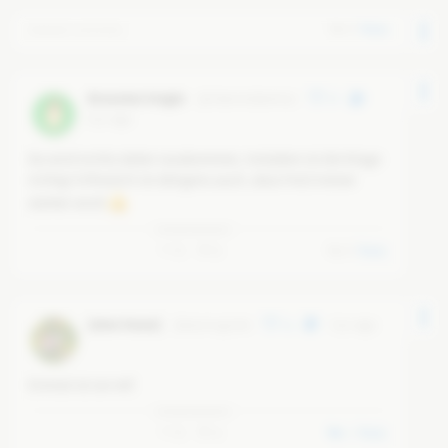
0
Reply
Deleted comment
Brownhat Knight
@
rittermitdemhut
17
6 yr ago
Da wird nichts dabei rauskommen, trotzdem ist die Klage 
richtig! Erfreulich ist übrigens auch, dass Frei3 immer 
stärker wird!
0
6
0
Reply
[ohne Name]
@
saure-gurke
11
6 yr ago
Einmal ist sie reif.
0
4
1
Reply