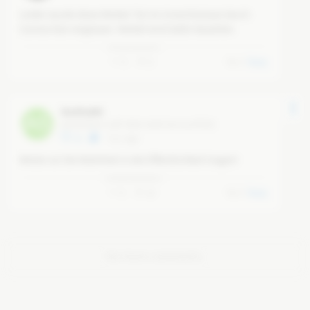
Leider wurde diese Merkel-Tat im Unrechtsstaat durch 
Corona fast vergessen. Merkel wird dafür bezahlen. 
0
8
0
Reply
Manfred60
A5
@
a5d336a4-1e8f-49bd-bd56-6ec51e1f0326
22
6 yr ago
Weiter so! Die Wahrheit in die Öffentlichkeit tragen!
0
10
0
Reply
No more comments.