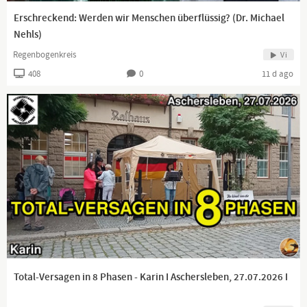
Unterstützung für die Patriotische Arbeit
Erschreckend: Werden wir Menschen überflüssig? (Dr. Michael
Paypal: paypal.me/LillyThueringen2
Nehls)
Regenbogenkreis
Vi
Bank:
408
0
11 d ago
Iban: DE72700222000076811598
BIC: FDDODEMMXXX
Europe Phalanx
https://phalanx-europa.com/?sPartner=lilly205...
Total-Versagen in 8 Phasen - Karin I Aschersleben, 27.07.2026 I