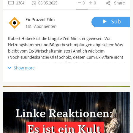
1364
05.05.2025
0
0
Share
EinProzent Film
Sub
161
Abonnenten
Robert Habeck ist die längste Zeit Minister gewesen. Von
Heizungshammer und Bürgerbeschimpfungen abgesehen: Was
bleibt vom Ex-Wirtschaftsminister? Ähnlich wie beim
(Noch-)Bundeskanzler Olaf Scholz, dessen Cum-Ex-Affäre nicht
nur er selbst, sondern auch die Öffentlichkeit vergessen hat, gibt
Show more
es Bereiche von Habecks Tätigkeitsfeld, über die eher selten
gesprochen werden. Die Graichen-Affäre etwa zog keine
ernsthaften Konsequenzen nach sich. Aber da ist noch etwas
Advertisement
anderes … und im Mittelpunkt steht dabei Habecks Bruder.
Jean-Pascal Hohm schaut zu Habecks Abschied von der
Politbühne noch einmal genau hin.
Channel description
Die Bürgerinitiative „Ein Prozent“ versteht sich als