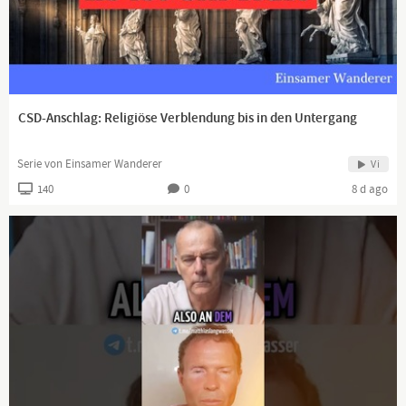
professionelle Widerstandsplattform für deutsche Interessen. Als
erste seriöse Lobbyorganisation für verantwortungsbewusste,
heimatliebende Bürger arbeiten wir daran, einer schweigenden
Mehrheit von unzufriedenen Demokraten endlich wieder eine
Stimme zu schenken und ihnen Gehör zu verschaffen.
CSD-Anschlag: Religiöse Verblendung bis in den Untergang
Serie von Einsamer Wanderer
Vi
140
0
8 d ago