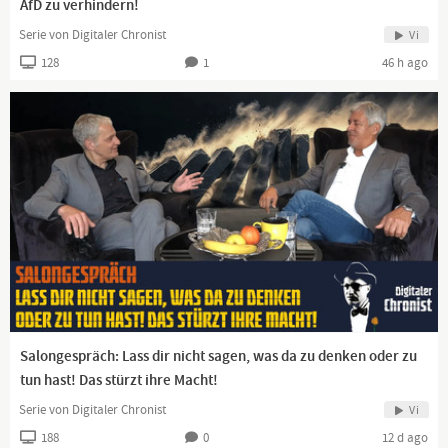
AfD zu verhindern!
Serie von Digitaler Chronist
Vi
128
1
46 h ago
Salongespräch: Lass dir nicht sagen, was da zu denken oder zu
tun hast! Das stürzt ihre Macht!
Serie von Digitaler Chronist
Vi
188
0
12 d ago