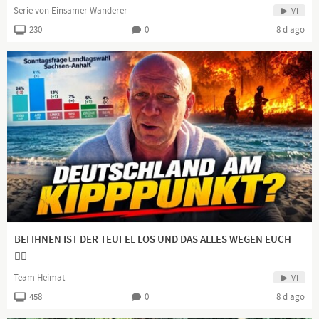
Serie von Einsamer Wanderer
Vi
230
0
8 d ago
BEI IHNEN IST DER TEUFEL LOS UND DAS ALLES WEGEN EUCH
👍🏻
Team Heimat
Vi
458
0
8 d ago