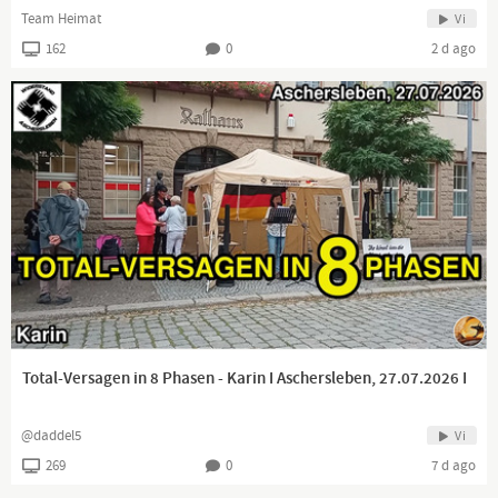
Team Heimat
Vi
162
0
2 d ago
Total-Versagen in 8 Phasen - Karin I Aschersleben, 27.07.2026 I
@daddel5
Vi
269
0
7 d ago