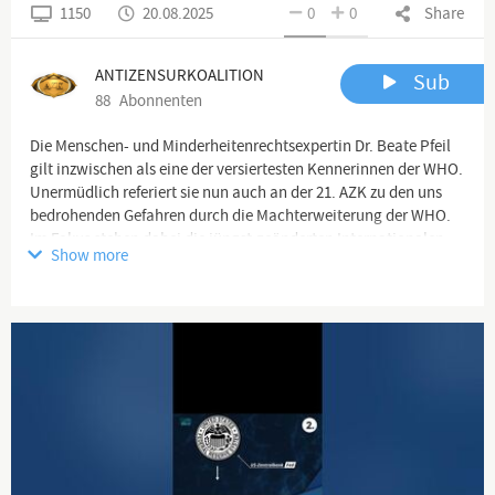
1150
20.08.2025
0
0
Share
ANTIZENSURKOALITION
Sub
88
Abonnenten
Die Menschen- und Minderheitenrechtsexpertin Dr. Beate Pfeil
gilt inzwischen als eine der versiertesten Kennerinnen der WHO.
Unermüdlich referiert sie nun auch an der 21. AZK zu den uns
bedrohenden Gefahren durch die Machterweiterung der WHO.
Im Fokus stehen dabei die jüngst geänderten Internationalen
Show more
Gesundheitsvorschriften (IGV) und der geplante
Pandemievertrag.
Die Frage steht im Raum: Droht uns das totalitäre
Gesundheitsregime? Müssen hierbei nicht alle Alarmglocken
läuten, wenn die WHO in autoritärer Weise das
Wahrheitsmonopol in Gesundheitsfragen für sich beansprucht?
Wo bleibt die notwendige Kontrollinstanz, die verhindert, dass
ein WHO-Generaldirektor rein willkürlich Notstände ausruft?
www.anti-zensur.info/azk21/totalitaere-gesund...