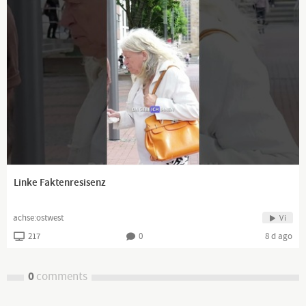
Linke Faktenresisenz
achse:ostwest
Vi
217
0
8 d ago
0
comments