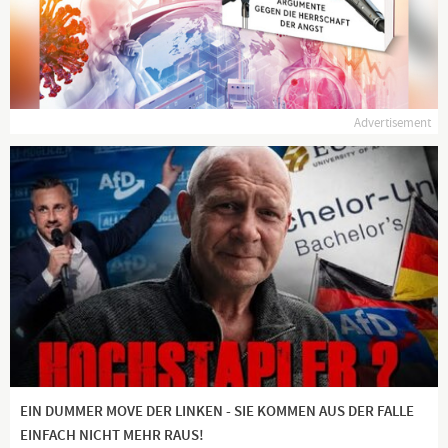
sie von den US-Medien erhielten. Die fünfundzwanzig
offensichtlichsten Beispiele von Medienzensur werden dann im
aktuellen Jahrbuch veröffentlicht.
Auch unsere Gesellschaft hat ein Anrecht auf unzensierte
Berichterstattung. Denn auch uns unterschlagen die Medien
jährlich viele existenziell wichtige Informationen...
Advertisement
EIN DUMMER MOVE DER LINKEN - SIE KOMMEN AUS DER FALLE
EINFACH NICHT MEHR RAUS!