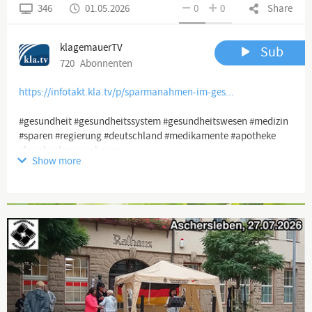
346
01.05.2026
0
0
Share
klagemauerTV
Sub
720
Abonnenten
https://infotakt.kla.tv/p/sparmanahmen-im-ges...
#gesundheit #gesundheitssystem #gesundheitswesen #medizin
#sparen #regierung #deutschland #medikamente #apotheke
#krankenkasse #pharma
Show more
Channel description
Advertisement
www.kla.tv
Die anderen Nachrichten ...
Klagemauer TV entlarvt Verderben bringende Medienlügen und
Lügenmedien!
Die Lüge der Hauptmedien beginnt bei der Vortäuschung ihrer
Vielfalt, obgleich sie sich doch bald weltweit in nur noch einer