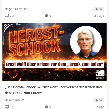
eingeSCHENKt.tv
Vi
213
0
13 d ago
„Der Herbst-Schock“ – Ernst Wolff über verschärfte Krisen und
den „Break zum Guten“
klagemauerTV
Vi
179
0
11 d ago