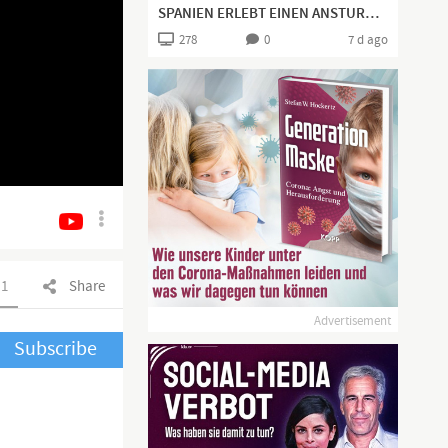
SPANIEN ERLEBT EINEN ANSTURM NEUER, JUNGER, WEHRFÄHIGER TOURISTEN 😉
278
0
7 d ago
1
Share
Advertisement
Subscribe