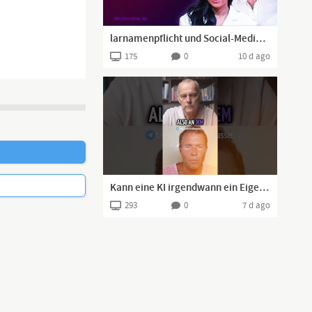
larnamenpflicht und Social-Media-Verbot – Was haben Epstein und Collien Fernandes damit zu tun?
175
0
10 d ago
Kann eine KI irgendwann ein Eigenleben entwickeln – und was macht Leben überhaupt aus?
293
0
7 d ago