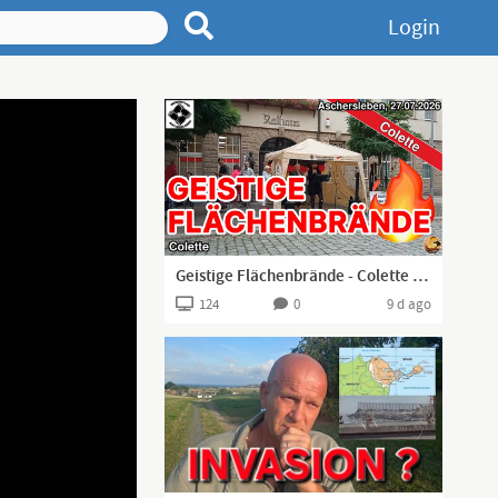
Login
Geistige Flächenbrände - Colette aus Aschersleben I 27.07.2026 I
124
0
9 d ago