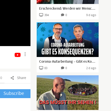
Erschreckend: Werden wir Menschen überflüssig? (Dr. Michael Nehls)
394
0
9 d ago
Corona-Aufarbeitung – Gibt es Konsequenzen? Rechtsanwalt Ludwig und Prof. Bhakdi | www.kla.tv/42132
83
0
2 d ago
0
Share
Subscribe