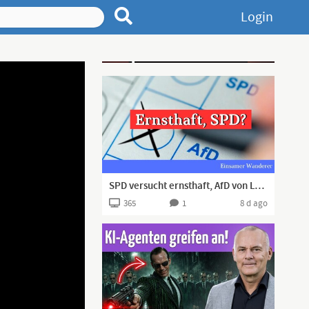
Login
Advertisement
SPD versucht ernsthaft, AfD von Landtagswahl auszuschließen (?!)
365
1
8 d ago