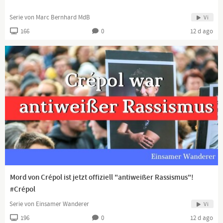
Serie von Marc Bernhard MdB
Vi
166
0
12 d ago
Mord von Crépol ist jetzt offiziell "antiweißer Rassismus"!
#Crépol
Serie von Einsamer Wanderer
Vi
196
0
12 d ago