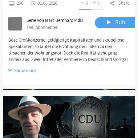
296
01.06.2026
0
0
Share
Serie von Marc Bernhard MdB
Sub
199
Abonnenten
Böse Großkonzerne, geldgierige Kapitalisten und skrupellose
Spekulanten, so lautet die Erzählung der Linken zu den
Ursachen der Wohnungsnot. Doch die Realität sieht ganz
anders aus: Zwei Drittel aller Vermieter in Deutschland sind gar
keine Immobilienriesen, sondern ganz normale Bürger.
Show more
Die meisten von ihnen sind über 60 Jahre alt und froh, mit einer
kleinen Mieteinnahme ihre Rente etwas aufzubessern. Die
Advertisement
wahren Verursacher der Wohnungskrise hingegen sind CDU,
SPD, Grüne und eben auch die Linke selbst. Denn es waren
genau diese Altparteien, die durch immer extremere
Klimaauflagen, Dämmvorschriften und ihre ideologische
„Energiewende“ das Bauen in Deutschland massiv verteuert
haben. Zusätzlich haben sie die Wohnungsknappheit angeheizt
durch die ungebremste illegale Massenzuwanderung der letzten
Jahre.