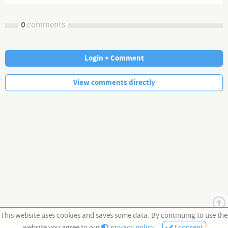
Anfragen zu einer Lizensierung können an info@grenzenlos-
leben.com gerichtet werden.
0
comments
Grenzenlos Leben ist ein Angebot von
American Expert Travel Inc., 4501 Manatee Ave W, Bradenton FL
Login + Comment
34209
No more comments.
View comments directly
This website uses cookies and saves some data. By continuing to use the
website you agree to our
privacy policy
.
I consent