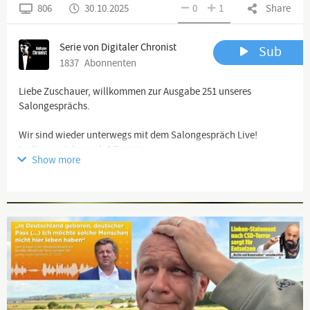
806
30.10.2025
0
1
Share
Serie von Digitaler Chronist
Sub
1837
Abonnenten
Liebe Zuschauer, willkommen zur Ausgabe 251 unseres
Salongesprächs.
Wir sind wieder unterwegs mit dem Salongespräch Live!
In diesem Jahr noch 1 Termin:
Show more
Am Samstag, 08.11.25 in München.
Advertisement
Wer dabei sein möchte, bitte unter
salongespraech.live@gmx.de anmelden. Alles weitere dann per
Email.
Illusion Spielzeug der Wahrheit (Deutsch) Taschenbuch von
https://www.amazon.de/Illusion-Spielzeug-Wahr...