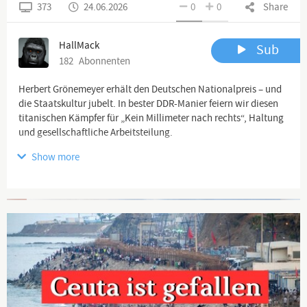
373
24.06.2026
0
0
Share
HallMack
Sub
182
Abonnenten
Herbert Grönemeyer erhält den Deutschen Nationalpreis – und
die Staatskultur jubelt. In bester DDR-Manier feiern wir diesen
titanischen Kämpfer für „Kein Millimeter nach rechts“, Haltung
und gesellschaftliche Arbeitsteilung.
Show more
https://www.youtube.com/playlist?list=PL1efQw...
Advertisement
Ich freue mich sehr auf das Feedback von euch. BITTE TEILT
mein Video so oft ihr könnt! Ein herzliches Dankeschön an jeden,
der meine Arbeit freiwillig finanziell unterstützt und somit
weiterhin ermöglicht.
Auf
https://hallmack.net/index.php/spenden
findet ihr viele
Möglichkeiten mich zu unterstützen (via Paypal, Bank etc.).
Hilf mir:
https://www.paypal.com/donate/?hosted_button_...
ACHTUNG: HallMack Community – Alle Kanäle und alle