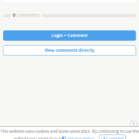
Wissenschaftsfreiheit
0
comments
Login + Comment
No more comments.
View comments directly
This website uses cookies and saves some data. By continuing to use the
website you agree to our
privacy policy
.
I consent