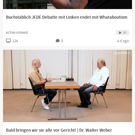
https://open.spotify.com/show/7quWHldpTxh92a8...
Channel description
Buchstäblich JEDE Debatte mit Linken endet mit Whataboutism
HallMack
achse:ostwest
Vi
Gorilla mit Schnauze!
124
0
4 d ago
Politisches und satirisches kommentiert von einem absoluten
Spezialisten!
Achtung! Nicht ganz dialektfrei!
Meine lieben Zuschauer,
willkommen auf meinem Kanal.
Hier kommentiere ich aktuelle Geschehnisse.
Natürlich alles mit einem Augenzwinkern.
Euer Gorilla für alle Lebenslagen
Bildquelle: pixabay.com
Bald bringen wir sie alle vor Gericht! | Dr. Walter Weber