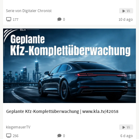
Serie von Digitaler Chronist
Vi
177
0
10 d ago
Geplante Kfz-Komplettüberwachung | www.kla.tv/42058
klagemauerTV
Vi
256
0
6 d ago