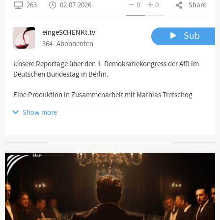
263
02.07.2026
0
0
Share
eingeSCHENKt.tv
Sub
364
Abonnenten
Unsere Reportage über den 1. Demokratiekongress der AfD im
Deutschen Bundestag in Berlin.
Eine Produktion in Zusammenarbeit mit Mathias Tretschog
►►►
https://freiepresse.news/
Show more
-----------------------------
Unterstützt unsere Arbeit mit einer Kanal-Mitgliedschaft!
Advertisement
►►►
https://www.youtube.com/c/eingeSCHENKTtv/join
-----------------------------
Wir senden für euch! Und ihr könnt uns helfen:
►►►
https://eingeschenkt.tv/spenden
Spendenkonto:
Kontoinhaber: eingeschenkt.tv