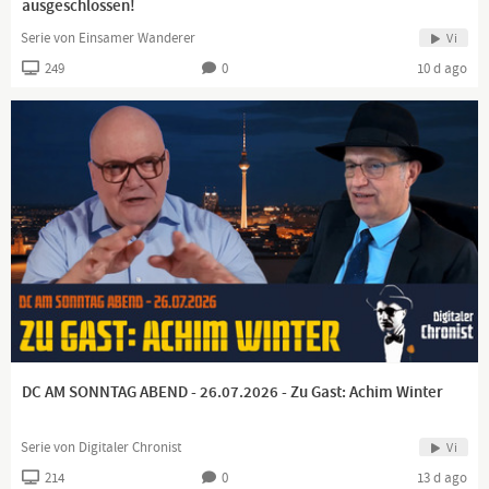
ausgeschlossen!
zu begreifen und zu differenzieren. Ich will euch von meinen
Gedanken erzählen.
Serie von Einsamer Wanderer
Vi
249
0
10 d ago
Manchmal sehe ich die Lüge. Wenn ich kann, kämpfe ich
dagegen an. Dafür dient diese Seite.
Schließe dich mir an!
DC AM SONNTAG ABEND - 26.07.2026 - Zu Gast: Achim Winter
Serie von Digitaler Chronist
Vi
214
0
13 d ago