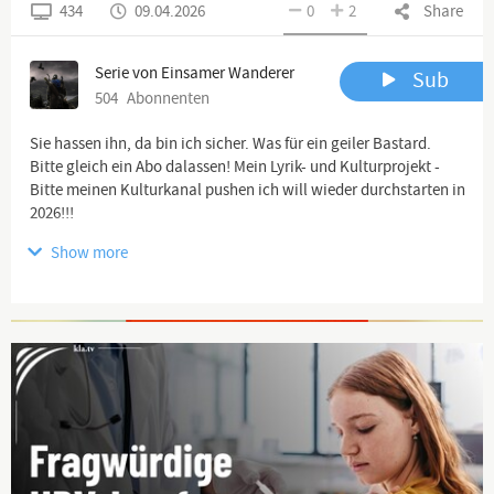
434
09.04.2026
0
2
Share
Serie von Einsamer Wanderer
Sub
504
Abonnenten
Sie hassen ihn, da bin ich sicher. Was für ein geiler Bastard.
Bitte gleich ein Abo dalassen! Mein Lyrik- und Kulturprojekt -
Bitte meinen Kulturkanal pushen ich will wieder durchstarten in
2026!!!
Show more
https://www.youtube.com/channel/UCqaifRi1ojre...
Weitere
Gruppen hierzu (z.B. Telegram) unten in der Textbox
Advertisement
Und unser Satire-Format bitte auch gleich!
https://www.youtube.com/@BissigundBoese
Danke!!!
-------------------------------------------------------------------------------
----------------------------------------
Spenden: Wenn ihr meine Arbeit per paypal unterstützen
möchtet, freue ich mich sehr. Spendenadresse: