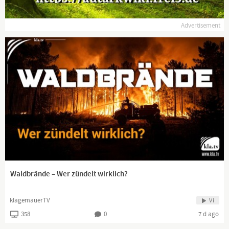
verschweigen sollten ... wenig Gehörtes vom Volk, für das Volk
...
Advertisement
Tägliche News ab 19:45 Uhr auf
www.kla.tv
und ein wenig
später auch hier auf YouTube.
Dranbleiben lohnt sich!
www.kla.tv/news
Waldbrände – Wer zündelt wirklich?
klagemauerTV
Vi
358
0
7 d ago