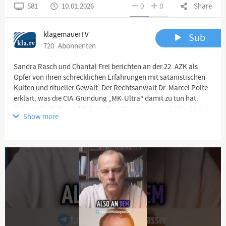
581
10.01.2026
0
0
Share
klagemauerTV
Sub
720
Abonnenten
Sandra Rasch und Chantal Frei berichten an der 22. AZK als
Opfer von ihren schrecklichen Erfahrungen mit satanistischen
Kulten und ritueller Gewalt. Der Rechtsanwalt Dr. Marcel Polte
erklärt, was die CIA-Gründung „MK-Ultra“ damit zu tun hat:
Satanische Kulte und Geheimdienstprogramme arbeiten Hand
Show more
in Hand. Wenn über rituelle Gewalt und Mind Control
gesprochen werde, gehe es um die Frage, wie viel diese Mächte
über das menschliche Bewusstsein wissen und wie sie dieses
Wissen missbrauchen zur Errichtung eines satanischen
Weltreiches.
HD-Video & Download:
-
https://www.kla.tv/39775
Video-Text & Quellen:
-
https://www.kla.tv/39775/pdf