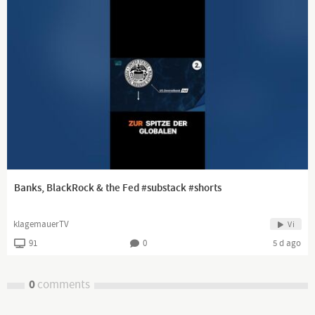
Banks, BlackRock & the Fed #substack #shorts
klagemauerTV
Vi
91
0
5 d ago
0
comments