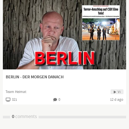
BERLIN - DER MORGEN DANACH
Team Heimat
Vi
321
0
12 d ago
0
comments