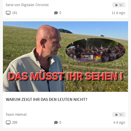
Serie von Digitaler Chronist
Vi
191
0
11 d ago
WARUM ZEIGT IHR DAS DEN LEUTEN NICHT?
Team Heimat
Vi
289
0
4 d ago