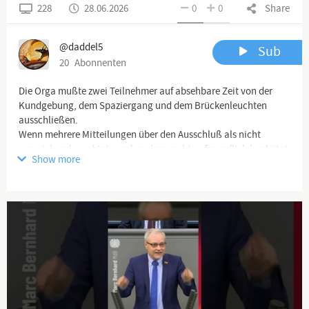
228
28.06.2026
0
0
Share
@daddel5
Sub
20
Abonnenten
Die Orga mußte zwei Teilnehmer auf absehbare Zeit von der
Kundgebung, dem Spaziergang und dem Brückenleuchten
ausschließen.
Wenn mehrere Mitteilungen über den Ausschluß als nicht
ausreichend erachtet werden, dann geht es freundlich begleitet
Show more
vom Platz.
Spaziergang Aschersleben am 22.06.2026
#Aschersleben #Spaziergang #Colette #Demo #Protest
#Widerstand #LaufFürFreiheit 2026
❌Haftungsausschluss:❌
@daddel5
❗️Charta der Grundrechte der Europäischen Union:❗️
Artikel 11 - Freiheit der Meinungsäußerung und
Informationsfreiheit