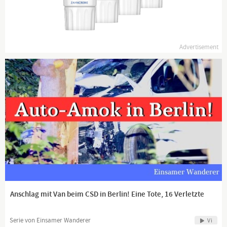
frei - unabhängig - unzensiert ... was die Medien nicht
verschweigen sollten ... wenig Gehörtes vom Volk, für das Volk
...
Advertisement
Tägliche News ab 19:45 Uhr auf
www.kla.tv
und ein wenig
später auch hier auf YouTube.
Dranbleiben lohnt sich!
www.kla.tv/news
Anschlag mit Van beim CSD in Berlin! Eine Tote, 16 Verletzte
Serie von Einsamer Wanderer
Vi