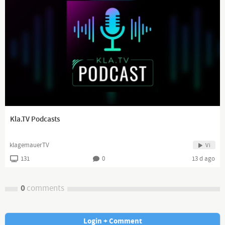
Kla.TV Podcasts
klagemauerTV
Vi
131
0
13 d ago
0
comments
Login + Comment