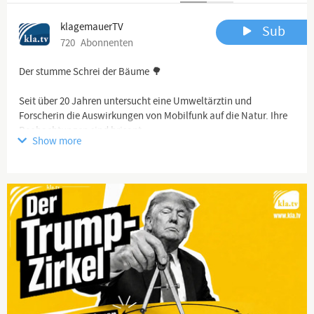
klagemauerTV
Sub
720
Abonnenten
Der stumme Schrei der Bäume 🌳
Seit über 20 Jahren untersucht eine Umweltärztin und
Forscherin die Auswirkungen von Mobilfunk auf die Natur. Ihre
Beobachtungen sind brisant:
Show more
Bei über 1.000 Sendemasten …
🗣️ „…haben wir Baumveränderungen gefunden, die sich nicht
durch andere Faktoren erklären lassen.“
Teile dieses Video und schaue dir den ganzen Film in voller
Länge an:
🔗
www.kla.tv/41064
#shorts #film #schauspiel #ki #künstlicheintelligenz #lovestory
#twist #emotional #drama #movie #acting #storytime #fyp