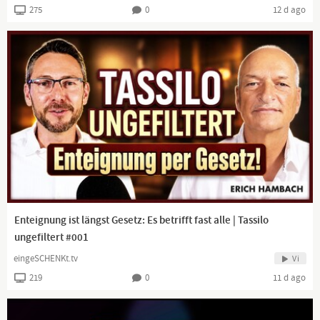
275
0
12 d ago
Enteignung ist längst Gesetz: Es betrifft fast alle | Tassilo
ungefiltert #001
eingeSCHENKt.tv
Vi
219
0
11 d ago