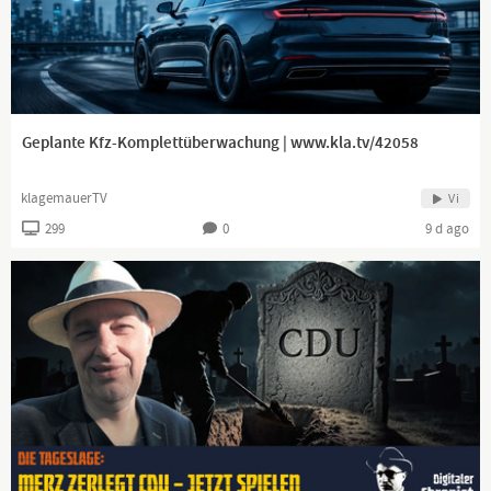
Geplante Kfz-Komplettüberwachung | www.kla.tv/42058
klagemauerTV
Vi
299
0
9 d ago