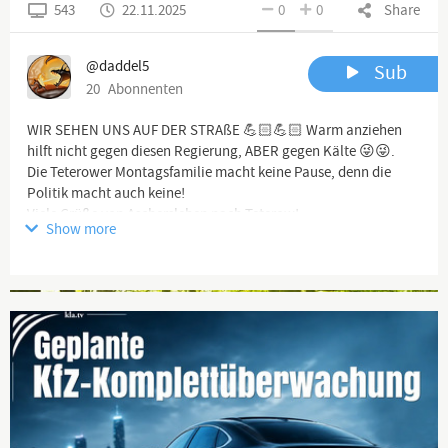
543
22.11.2025
0
0
Share
@daddel5
Sub
20
Abonnenten
WIR SEHEN UNS AUF DER STRAßE 💪🏻💪🏻 Warm anziehen
hilft nicht gegen diesen Regierung, ABER gegen Kälte 😜😜.
Die Teterower Montagsfamilie macht keine Pause, denn die
Politik macht auch keine!
Viele Grüße von Aschersleben nach Teterow!
Show more
Channel description
Advertisement
Ich lasse mich nicht weiter für dumm verkaufen... Du?