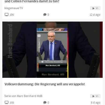
und Collien Fernandes damit zu tun?
klagemauerTV
Vi
195
0
12 d ago
Volksverdummung: Die Regierung will uns veräppeln!
Serie von Marc Bernhard MdB
Vi
155
0
6 d ago