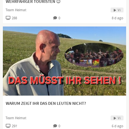
WEHRFÄHIGER TOURISTEN 😉
Team Heimat
Vi
288
0
8 d ago
WARUM ZEIGT IHR DAS DEN LEUTEN NICHT?
Team Heimat
Vi
297
0
6 d ago