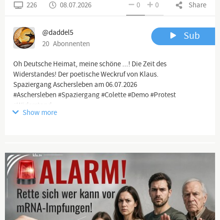
226
08.07.2026
0
0
Share
@daddel5
Sub
20
Abonnenten
Oh Deutsche Heimat, meine schöne ...! Die Zeit des
Widerstandes! Der poetische Weckruf von Klaus.
Spaziergang Aschersleben am 06.07.2026
#Aschersleben #Spaziergang #Colette #Demo #Protest
#Widerstand
Show more
❌Haftungsausschluss:❌
@daddel5
Advertisement
❗️Charta der Grundrechte der Europäischen Union:❗️
Artikel 11 - Freiheit der Meinungsäußerung und
Informationsfreiheit
🚦Abs.1: Jede Person hat das Recht auf freie Meinungsäußerung.
Dieses Recht schließt die Meinungsfreiheit und die Freiheit ein,
Informationen und Ideen ohne behördliche Eingriffe und ohne