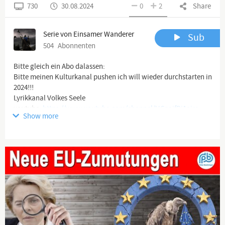
730
30.08.2024
0
2
Share
Serie von Einsamer Wanderer
Sub
504
Abonnenten
Bitte gleich ein Abo dalassen:
Bitte meinen Kulturkanal pushen ich will wieder durchstarten in
2024!!!
Lyrikkanal Volkes Seele
youtube:
https://www.youtube.com/channel/UCqaifRi1ojre...
Show more
Und unser Satire-live-Format bitte auch gleich!
https://www.youtube.com/@BissigundBoese
Danke!!!
-------------------------------------------------------------------------------
--------------------
Zweitkanal Wandernder Wolf:
https://www.youtube.com/channel/UCrKWOBLC4AJX...
-------------------------------------------------------------------------------