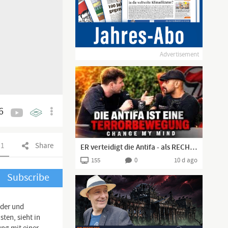
Advertisement
6
1
Share
ER verteidigt die Antifa - als RECHTER! | Change my Mind Berlin
155
0
10 d ago
Subscribe
nder und
ten, sieht in