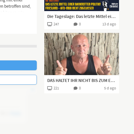
ung mit einer
n betroffen sind,
as können wir
Die Tageslage: Das letzte Mittel einer bankrotten Politik! Friesland – AfD-MdB nicht zugelassen
247
0
13 d ago
DAS HALTET IHR NICHT BIS ZUM ENDE DURCH!
221
0
5 d ago
0
Reply