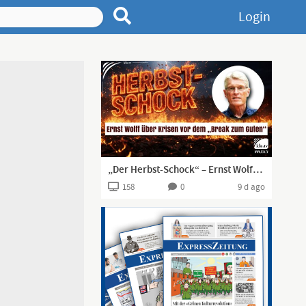
Login
„Der Herbst-Schock“ – Ernst Wolff über verschärfte Krisen und den „Break zum Guten“
158
0
9 d ago