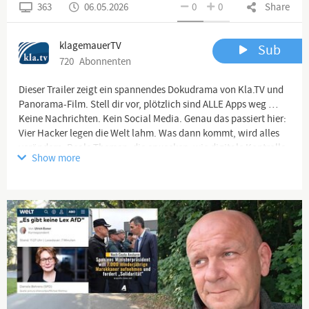
363
06.05.2026
0
0
Share
klagemauerTV
Sub
720
Abonnenten
Dieser Trailer zeigt ein spannendes Dokudrama von Kla.TV und
Panorama-Film. Stell dir vor, plötzlich sind ALLE Apps weg …
Keine Nachrichten. Kein Social Media. Genau das passiert hier:
Vier Hacker legen die Welt lahm. Was dann kommt, wird alles
verändern. Reale Themen, die erwecken, wie digitale Kontrolle,
Show more
Mobilfunkrisiken und WiFi-Sensing. Nicht verpassen! Am 9. Mai
2026 auf Kla.TV!
HD-Video & Download:
-
https://www.kla.tv/41141
▬▬▬▬ ÜBER DIESEN KANAL ▬▬▬▬
Klagemauer TV - Die anderen Nachrichten ...frei - unabhängig -
unzensiert ...
↪ was die Medien nicht verschweigen sollten ...