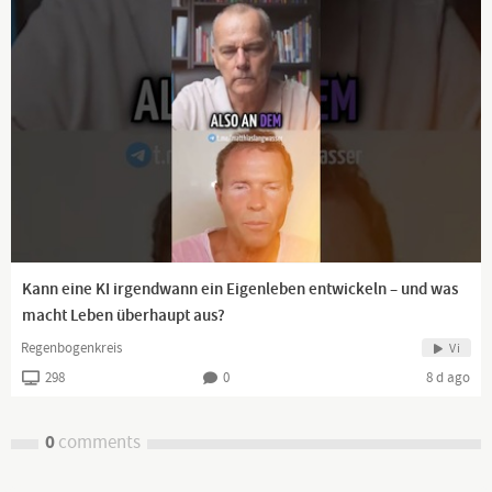
Kann eine KI irgendwann ein Eigenleben entwickeln – und was
macht Leben überhaupt aus?
Regenbogenkreis
Vi
298
0
8 d ago
0
comments