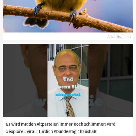
https://www.creativecommons.org/licenses/
Channel description
www.kla.tv
Advertisement
Die anderen Nachrichten ...
Klagemauer TV entlarvt Verderben bringende Medienlügen und
Lügenmedien!
Die Lüge der Hauptmedien beginnt bei der Vortäuschung ihrer
Vielfalt, obgleich sie sich doch bald weltweit in nur noch einer
Hand befinden. Durch konsequente Unterdrückung von
Gegenstimmen erhalten sie brandgefährliche Lügen aufrecht.
Doch immer mehr Leute durchschauen den Schwindel und
kündigen die Abos. Die ganz großen Meinungsmacher allerdings
lassen sich nicht so leicht abschütteln.
Sie erhalten sich mittels Zwangsgebühren zumindest technisch
Es wird mit den Altparteien immer noch schlimmer!#afd
weiter am Leben.
#explore #viral #fürdich #bundestag #haushalt