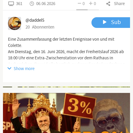
361
06.06.2026
0
0
Share
@daddel5
Sub
20
Abonnenten
Eine Zusammenfassung der letzten Ereignisse von und mit
Colette.
Am Dienstag, den 16. Juni 2026, macht der Freiheitslauf 2026 ab
18:00 Uhr eine Extra-Zwischenstation vor dem Rathaus in
Aschersleben. Ihr seid alle herzlich zu dieser Sonderkundgebung
Show more
eingeladen.
Spaziergang Aschersleben am 01.06.2026
#Aschersleben #Spaziergang #Colette #Demo #Protest
Advertisement
#Widerstand
Alle Infos zum #LaufFürFreiheit 2026:
www.freiheitslauf.de
❌Haftungsausschluss:❌
@daddel5
❗️Charta der Grundrechte der Europäischen Union:❗️