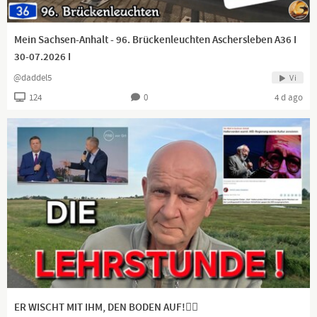
Mein Sachsen-Anhalt - 96. Brückenleuchten Aschersleben A36 I
30-07.2026 I
@daddel5
Vi
124
0
4 d ago
ER WISCHT MIT IHM, DEN BODEN AUF!👍🏻