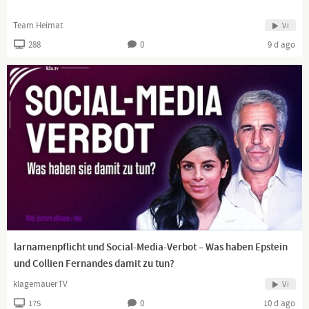
Team Heimat
Vi
288
0
9 d ago
larnamenpflicht und Social-Media-Verbot – Was haben Epstein
und Collien Fernandes damit zu tun?
klagemauerTV
Vi
175
0
10 d ago