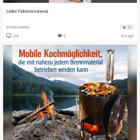
Linke Faktenresisenz
achse:ostwest
Vi
218
0
8 d ago