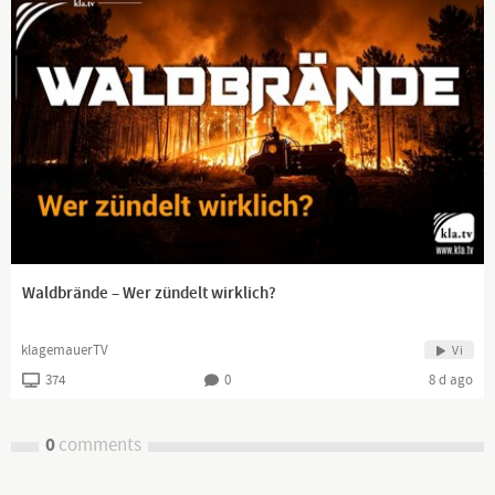
Waldbrände – Wer zündelt wirklich?
klagemauerTV
Vi
374
0
8 d ago
0
comments