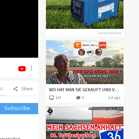
Advertisement
0
Share
WO HAT MAN SIE GEKAUFT UND VOR ALLEM, WER?
147
0
2 d ago
Subscribe