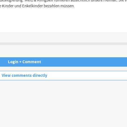
ndesregierung. Merz & Klingbeil ruinieren absichtlich unsere Heimat. Sie 
e Kinder und Enkelkinder bezahlen müssen.
Channel description
Login + Comment
No more comments.
View comments directly