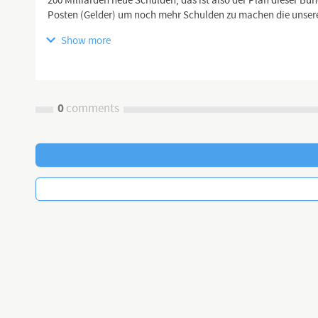
200 Milliarden neue Schulden, das ist also der Plan dieser Bu
Posten (Gelder) um noch mehr Schulden zu machen die unser
Show more
🖥 YouTube Kanäle:
https://www.youtube.com/channel/UCflu...
0
comments
https://www.youtube.com/channel/UCK_c...
https://www.youtube.com/channel/UCNte...
https://dlive.tv/TEAM-HEIMAT
https://www.teamheimat.com
↗️Telegram
Kanal:
https://t.me/HeimatgewaltfreiVereint