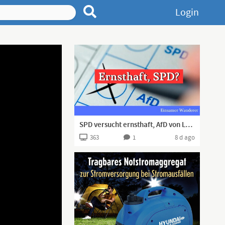
Login
SPD versucht ernsthaft, AfD von Landtagswahl auszuschließen (?!)
363
1
8 d ago