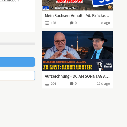
verschieben
Mein Sachsen-Anhalt - 96. Brückenleuchten Aschersleben A36 I 30-07.2026 I
128
0
5 d ago
Aufzeichnung - DC AM SONNTAG ABEND - 26.07.2026 - Zu Gast: Achim Winter
204
0
12 d ago