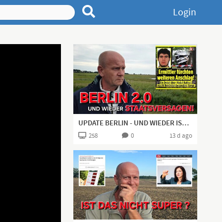
Login
UPDATE BERLIN - UND WIEDER IST ES "STAATSVERSAGEN"!
258
0
13 d ago