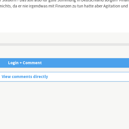
Steuern!? Das soll also für gute Stimmung in Deutschland sorgen? Fina
 nichts, da er nie irgendwas mit Finanzen zu tun hatte aber Agitation u
Channel description
Login + Comment
No more comments.
View comments directly