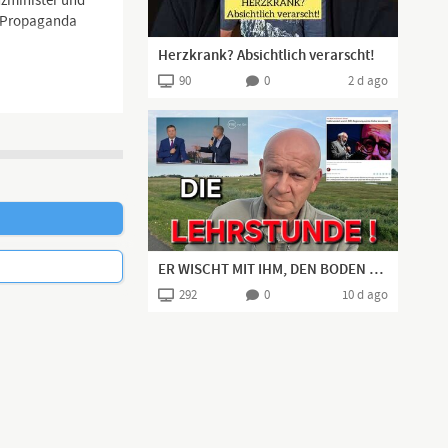
nzminister und
nd Propaganda
Herzkrank? Absichtlich verarscht!
90
0
2 d ago
ER WISCHT MIT IHM, DEN BODEN AUF!👍🏻
292
0
10 d ago