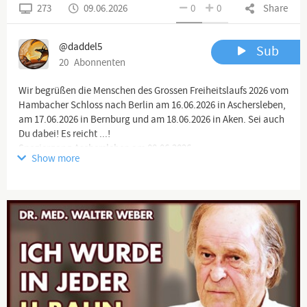
273
09.06.2026
0
0
Share
@daddel5
Sub
20
Abonnenten
Wir begrüßen die Menschen des Grossen Freiheitslaufs 2026 vom
Hambacher Schloss nach Berlin am 16.06.2026 in Aschersleben,
am 17.06.2026 in Bernburg und am 18.06.2026 in Aken. Sei auch
Du dabei! Es reicht ...!
Spaziergang Aschersleben am 08.06.2026
Show more
#Aschersleben #Spaziergang #Colette #Demo #Protest
#Widerstand
Alle Infos zum #LaufFürFreiheit 2026:
www.freiheitslauf.de
Channel description
Ich lasse mich nicht weiter für dumm verkaufen... Du?