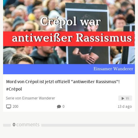
Mord von Crépol ist jetzt offiziell "antiweißer Rassismus"!
#Crépol
Serie von Einsamer Wanderer
Vi
200
0
13 d ago
0
comments