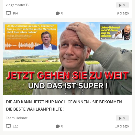
klagemauerTV
Vi
184
0
9 d ago
DIE AfD KANN JETZT NUR NOCH GEWINNEN - SIE BEKOMMEN
DIE BESTE WAHLKAMPFHILFE!
Team Heimat
Vi
322
0
10 d ago