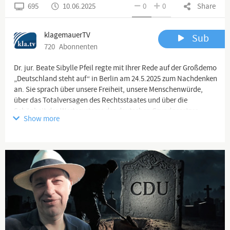
695
10.06.2025
0
0
Share
www.kla.tv/37914
klagemauerTV
Sub
720
Abonnenten
Dr. jur. Beate Sibylle Pfeil regte mit Ihrer Rede auf der Großdemo
„Deutschland steht auf“ in Berlin am 24.5.2025 zum Nachdenken
an. Sie sprach über unsere Freiheit, unsere Menschenwürde,
über das Totalversagen des Rechtsstaates und über die
Schönheit des Wertesystems des deutschen Grundgesetzes.
Show more
HD-Video & Download:
👉
https://www.kla.tv/37914
Video-Text & Quellen:
👉
https://www.kla.tv/37914/pdf
▬▬▬▬ Über diesen Kanal
▬▬▬▬▬▬▬▬▬▬▬▬▬▬▬▬
Klagemauer TV - Die anderen Nachrichten ...frei - unabhängig -