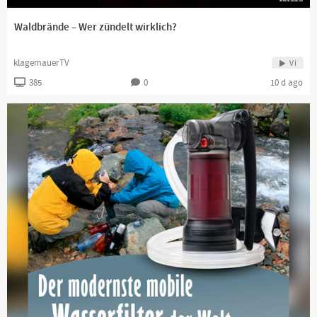
https://www.youtube.com/watch?v=qoEs0l0IaGI
Waldbrände – Wer zündelt wirklich?
www.mitteldeutschlandtv.de
klagemauerTV
Vi
385
0
10 d ago
https://odysee.com/@Klardenkentv:6
Channel description
www.kla.tv
Die anderen Nachrichten ...
Klagemauer TV entlarvt Verderben bringende Medienlügen und
Lügenmedien!
Die Lüge der Hauptmedien beginnt bei der Vortäuschung ihrer
Vielfalt, obgleich sie sich doch bald weltweit in nur noch einer
Hand befinden. Durch konsequente Unterdrückung von
Gegenstimmen erhalten sie brandgefährliche Lügen aufrecht.
Doch immer mehr Leute durchschauen den Schwindel und