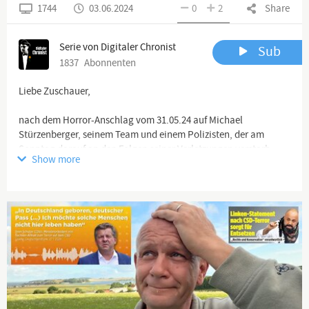
1744
03.06.2024
0
2
Share
Serie von Digitaler Chronist
Sub
1837
Abonnenten
Liebe Zuschauer,
nach dem Horror-Anschlag vom 31.05.24 auf Michael
Stürzenberger, seinem Team und einem Polizisten, der am
Sonntag darauf an den Folgen seiner Verletzungen verstarb,
Show more
sind die Reaktionen der Politik, der Medien und der vermeintlich
"Guten" für mich Anlass, nicht weiter auf Versöhnung,
zusammenfinden usw. zu setzen. Diese Wesen schließe ich aus,
ich meide sie, ich will nichts mit ihnen zu tun haben. Die neue
Zeit wird ohne sie stattfinden, fertig.
Euer Thomas
Alle Videos, die wir veröffentlichen (also auch die, die für
YouTube ungeeignet sind) findet Ihr hier:
Netzseite:
https://www.digitaler-chronist.com
https://t.me/DC_Mediathek