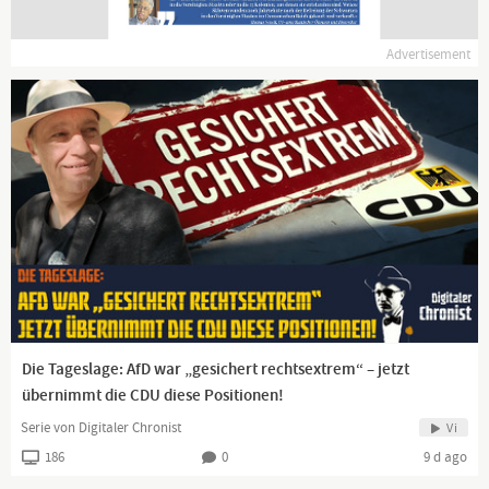
Ich sehe und fühle Dinge und Menschen. Ich liebe die Epoche der
Aufklärung und die der Romantik. Ich bin fähig, zu erschaffen,
Advertisement
zu begreifen und zu differenzieren. Ich will euch von meinen
Gedanken erzählen.
Manchmal sehe ich die Lüge. Wenn ich kann, kämpfe ich
dagegen an. Dafür dient diese Seite.
Schließe dich mir an!
Die Tageslage: AfD war „gesichert rechtsextrem“ – jetzt
übernimmt die CDU diese Positionen!
Serie von Digitaler Chronist
Vi
186
0
9 d ago