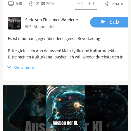
548
01.09.2025
0
1
Share
Serie von Einsamer Wanderer
Sub
504
Abonnenten
Es ist inhuman gegenüber der eigenen Bevölkerung
Bitte gleich ein Abo dalassen! Mein Lyrik- und Kulturprojekt -
Bitte meinen Kulturkanal pushen ich will wieder durchstarten in
2025!!!
Show more
https://www.youtube.com/channel/UCqaifRi1ojre...
Weitere
Gruppen hierzu (z.B. Telegram) unten in der Textbox
Und unser Satire-Format bitte auch gleich!
https://www.youtube.com/@BissigundBoese
Danke!!!
-------------------------------------------------------------------------------
----------------------------------------
Spenden: Wenn ihr meine Arbeit per paypal unterstützen