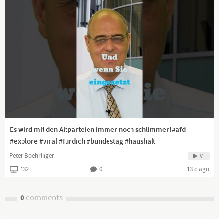
Es wird mit den Altparteien immer noch schlimmer!#afd
#explore #viral #fürdich #bundestag #haushalt
Peter Boehringer
Vi
132
0
13 d ago
0
comments