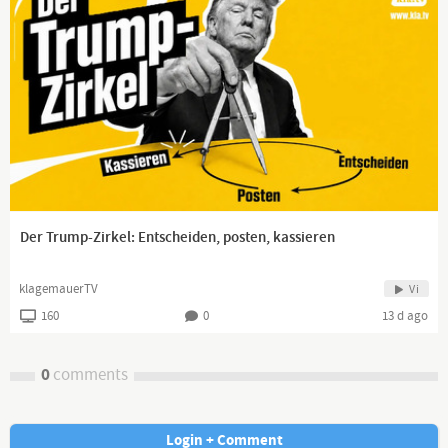
Der Trump-Zirkel: Entscheiden, posten, kassieren
klagemauerTV
Vi
160
0
13 d ago
0
comments
Login + Comment