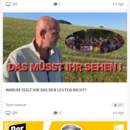
238
0
5 d ago
WARUM ZEIGT IHR DAS DEN LEUTEN NICHT?
Team Heimat
Vi
289
0
4 d ago