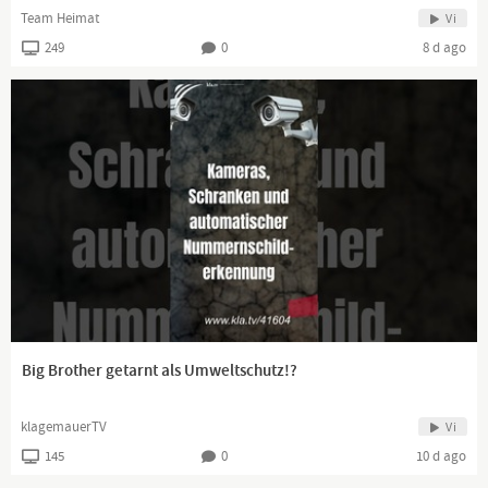
Team Heimat
Vi
249
0
8 d ago
Schließe dich mir an!
Big Brother getarnt als Umweltschutz!?
klagemauerTV
Vi
145
0
10 d ago