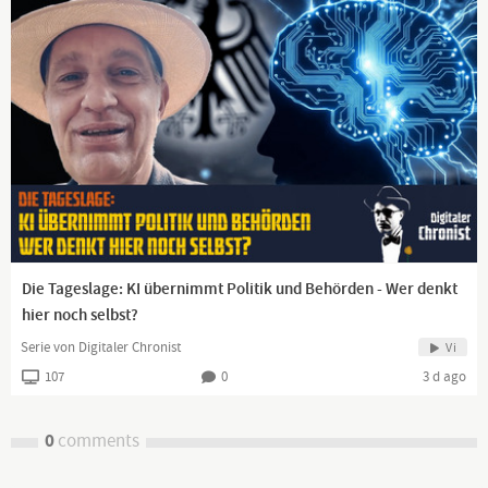
Die Tageslage: KI übernimmt Politik und Behörden - Wer denkt
hier noch selbst?
Serie von Digitaler Chronist
Vi
107
0
3 d ago
0
comments