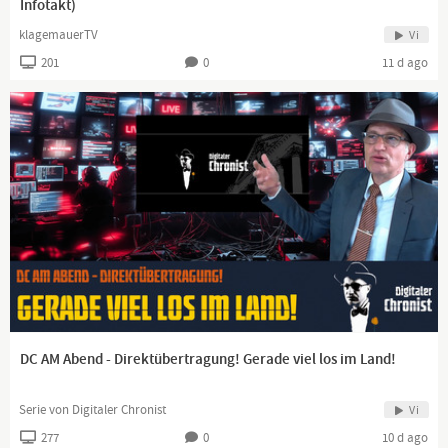
Infotakt)
klagemauerTV
Vi
201
0
11 d ago
DC AM Abend - Direktübertragung! Gerade viel los im Land!
Serie von Digitaler Chronist
Vi
277
0
10 d ago