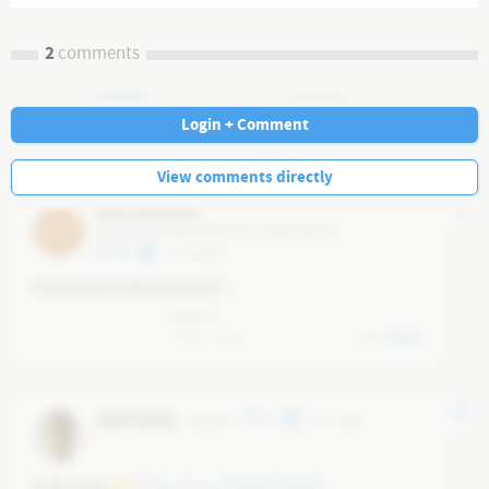
2
comments
Navi
Login + Comment
View comments directly
Knut von Elchtal
37
@
37d381c8-0e3b-4f6b-ac5a-c5b9f74e0706
79
5 yr ago
Interessante Informationen!!!
0
0
0
Reply
[ohne Name]
@
jensh
1
5 yr ago
SUBSCRIBE 
https://t.me/JENSHUNGER