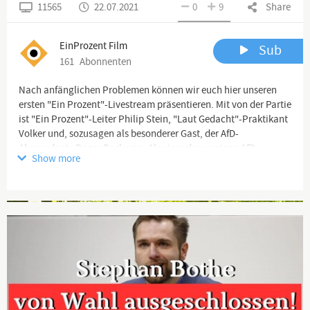
11565
22.07.2021
0
9
Share
EinProzent Film
Sub
161
Abonnenten
Nach anfänglichen Problemen können wir euch hier unseren
ersten "Ein Prozent"-Livestream präsentieren. Mit von der Partie
ist "Ein Prozent"-Leiter Philip Stein, "Laut Gedacht"-Praktikant
Volker und, sozusagen als besonderer Gast, der AfD-
Abgeordnete Roger Beckamp. Als einer der wenigen AfD-
Show more
Vertreter setzt sich Beckamp für die patriotische Gegenkultur
und das außerparlamentarische Vorfeld ein. Wie er das anstellt
und was er noch alles im Schilde führt, klären wir in einem
Advertisement
ausführlichen Gespräch. Ansehen!
Channel description
Die Bürgerinitiative „Ein Prozent“ versteht sich als
professionelle Widerstandsplattform für deutsche Interessen. Als
erste seriöse Lobbyorganisation für verantwortungsbewusste,
heimatliebende Bürger arbeiten wir daran, einer schweigenden