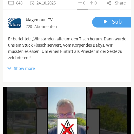
848
24.10.2025
0
0
Share
klagemauerTV
Sub
720
Abonnenten
Er berichtet: „Wir standen alle um den Tisch herum. Dann wurde
uns ein Stück Fleisch serviert, vom Körper des Babys. Wir
mussten es essen. Um einen Eintritt als Priester in der Sekte zu
zelebrieren.“
Show more
NICHT VERPASSEN:
***Brisante Enthüllungen von Kla.TV***
Überlebende von satanisch-rituellem Missbrauch -
(#SatanicRitualAbuse, SRA) ein Dokufilm von Lois Sasek
****ab dem 31.Oktober online****
unter diesem Link:
www.kla.tv/39016
🔃 Teile dieses Video!! 🔃