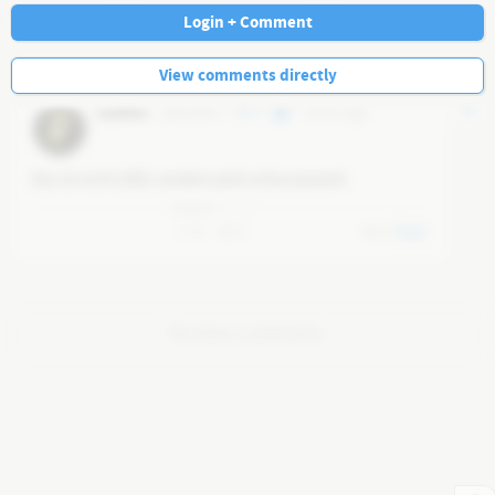
Navi
Login + Comment
View comments directly
tonifilm
@
tonifilm
2
10 mo ago
Das ist nicht 2050, sondern jetzt schon passiert
0
0
0
Reply
No more comments.