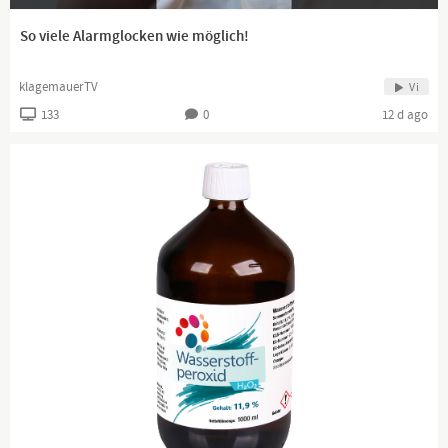
So viele Alarmglocken wie möglich!
klagemauerTV
Vi
133
0
12 d ago