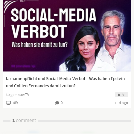
larnamenpflicht und Social-Media-Verbot – Was haben Epstein
und Collien Fernandes damit zu tun?
klagemauerTV
Vi
189
0
11 d ago
1
comment